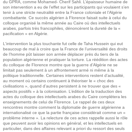
du GPRA, comme Mohamed- Cherif Sahli. L’épaisseur humaine de
son intervention a eu de l’effet sur les participants qui voulaient s’en
tenir à une stricte neutralité entre la France coloniale et l’Algérie
combattante. Ce succès algérien à Florence faisait suite à celui du
colloque organisé la même année au Caire où des intellectuels
arabes, parfois très francophiles, dénoncèrent la dureté de la «
pacification » en Algérie.
L'intervention la plus touchante fut celle de Taha Hussein qui eut
beaucoup de mal à croire que la France de l’universalité des droits
de l’homme pût laisser son armée déplacer près du tiers de la
population algérienne et pratiquer la torture. La réédition des actes
du colloque de Florence montre que la guerre d’Algérie ne se
limitait pas seulement à un affrontement armé ni même à la
politique traditionnelle. Certaines interventions restent d’actualité,
au moment où certains continuent à théoriser le « choc des
civilisations », quand d’autres persistent à ne trouver que des «
aspects positifs » à la colonisation. L’édition de la traduction des
actes du colloque des intellectuels arabes du Caire complétera les
enseignements de celui de Florence. Le rappel de ces deux
rencontres montre comment la diplomatie de guerre algérienne a
internationalisé ce que la partie française considérait comme un «
problème interne ». La relecture de ces actes rappelle aussi le rôle
que peuvent avoir les opinions en général, et les intellectuels en
particulier, dans des affaires relevant a priori du ressort des seuls