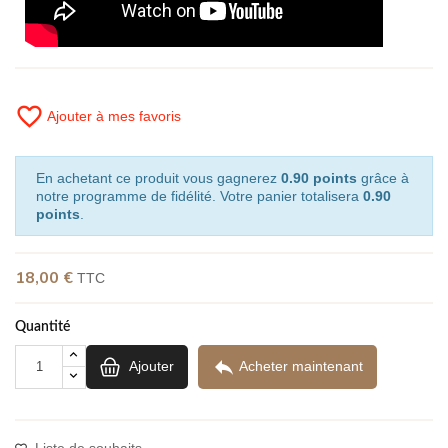
favorite_border
Ajouter à mes favoris
En achetant ce produit vous gagnerez
0.90 points
grâce à
notre programme de fidélité. Votre panier totalisera
0.90
points
.
18,00 €
TTC
Quantité

Ajouter
Acheter maintenant
Liste de souhaits