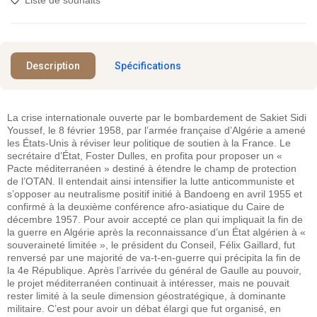
Description
Spécifications
La crise internationale ouverte par le bombardement de Sakiet Sidi
Youssef, le 8 février 1958, par l’armée française d’Algérie a amené
les États-Unis à réviser leur politique de soutien à la France. Le
secrétaire d’État, Foster Dulles, en profita pour proposer un «
Pacte méditerranéen » destiné à étendre le champ de protection
de l’OTAN. Il entendait ainsi intensifier la lutte anticommuniste et
s’opposer au neutralisme positif initié à Bandoeng en avril 1955 et
confirmé à la deuxième conférence afro-asiatique du Caire de
décembre 1957. Pour avoir accepté ce plan qui impliquait la fin de
la guerre en Algérie après la reconnaissance d’un État algérien à «
souveraineté limitée », le président du Conseil, Félix Gaillard, fut
renversé par une majorité de va-t-en-guerre qui précipita la fin de
la 4e République. Après l’arrivée du général de Gaulle au pouvoir,
le projet méditerranéen continuait à intéresser, mais ne pouvait
rester limité à la seule dimension géostratégique, à dominante
militaire. C’est pour avoir un débat élargi que fut organisé, en