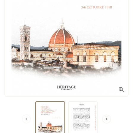


