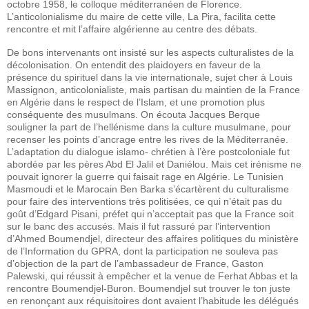
octobre 1958, le colloque méditerranéen de Florence.
L’anticolonialisme du maire de cette ville, La Pira, facilita cette
rencontre et mit l’affaire algérienne au centre des débats.
De bons intervenants ont insisté sur les aspects culturalistes de la
décolonisation. On entendit des plaidoyers en faveur de la
présence du spirituel dans la vie internationale, sujet cher à Louis
Massignon, anticolonialiste, mais partisan du maintien de la France
en Algérie dans le respect de l’Islam, et une promotion plus
conséquente des musulmans. On écouta Jacques Berque
souligner la part de l’hellénisme dans la culture musulmane, pour
recenser les points d’ancrage entre les rives de la Méditerranée.
L’adaptation du dialogue islamo- chrétien à l’ère postcoloniale fut
abordée par les pères Abd El Jalil et Daniélou. Mais cet irénisme ne
pouvait ignorer la guerre qui faisait rage en Algérie. Le Tunisien
Masmoudi et le Marocain Ben Barka s’écartèrent du culturalisme
pour faire des interventions très politisées, ce qui n’était pas du
goût d’Edgard Pisani, préfet qui n’acceptait pas que la France soit
sur le banc des accusés. Mais il fut rassuré par l’intervention
d’Ahmed Boumendjel, directeur des affaires politiques du ministère
de l’Information du GPRA, dont la participation ne souleva pas
d’objection de la part de l’ambassadeur de France, Gaston
Palewski, qui réussit à empêcher et la venue de Ferhat Abbas et la
rencontre Boumendjel-Buron. Boumendjel sut trouver le ton juste
en renonçant aux réquisitoires dont avaient l’habitude les délégués