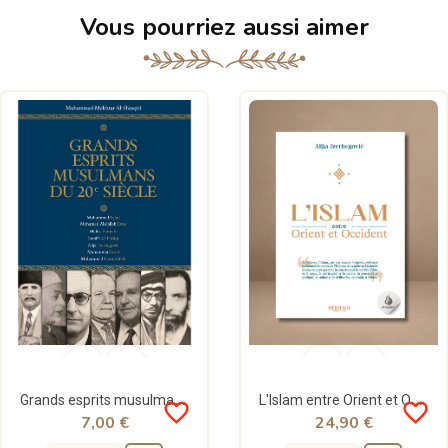
Vous pourriez aussi aimer
Grands esprits musulmans du 20e siècle - Héritage
L'Islam entre Orient et Occident - Alija Izetbegovic - Héritage
favorite_border
favorite_border
7,00 €
24,90 €