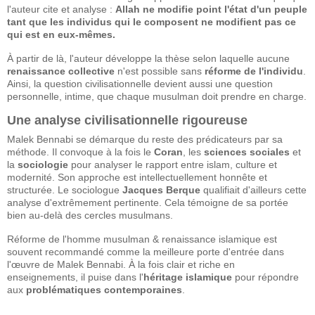
l'auteur cite et analyse :
Allah ne modifie point l'état d'un peuple
tant que les individus qui le composent ne modifient pas ce
qui est en eux-mêmes.
À partir de là, l'auteur développe la thèse selon laquelle aucune
renaissance collective
n'est possible sans
réforme de l'individu
.
Ainsi, la question civilisationnelle devient aussi une question
personnelle, intime, que chaque musulman doit prendre en charge.
Une analyse civilisationnelle rigoureuse
Malek Bennabi se démarque du reste des prédicateurs par sa
méthode. Il convoque à la fois le
Coran
, les
sciences sociales
et
la
sociologie
pour analyser le rapport entre islam, culture et
modernité. Son approche est intellectuellement honnête et
structurée. Le sociologue
Jacques Berque
qualifiait d'ailleurs cette
analyse d'extrêmement pertinente. Cela témoigne de sa portée
bien au-delà des cercles musulmans.
Réforme de l'homme musulman & renaissance islamique est
souvent recommandé comme la meilleure porte d'entrée dans
l'œuvre de Malek Bennabi. À la fois clair et riche en
enseignements, il puise dans l'
héritage islamique
pour répondre
aux
problématiques contemporaines
.