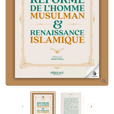


