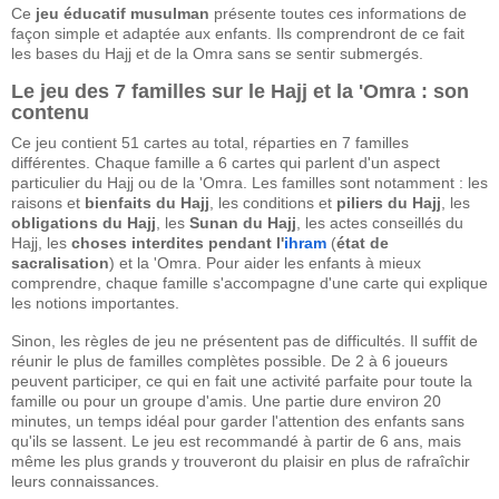
Ce
jeu éducatif musulman
présente toutes ces informations de
façon simple et adaptée aux enfants. Ils comprendront de ce fait
les bases du Hajj et de la Omra sans se sentir submergés.
Le jeu des 7 familles sur le Hajj et la 'Omra : son
contenu
Ce jeu contient 51 cartes au total, réparties en 7 familles
différentes. Chaque famille a 6 cartes qui parlent d'un aspect
particulier du Hajj ou de la 'Omra. Les familles sont notamment : les
raisons et
bienfaits du Hajj
, les conditions et
piliers du Hajj
, les
obligations du Hajj
, les
Sunan du Hajj
, les actes conseillés du
Hajj, les
choses interdites pendant l'
ihram
(
état de
sacralisation
) et la 'Omra. Pour aider les enfants à mieux
comprendre, chaque famille s'accompagne d'une carte qui explique
les notions importantes.
Sinon, les règles de jeu ne présentent pas de difficultés. Il suffit de
réunir le plus de familles complètes possible. De 2 à 6 joueurs
peuvent participer, ce qui en fait une activité parfaite pour toute la
famille ou pour un groupe d'amis. Une partie dure environ 20
minutes, un temps idéal pour garder l'attention des enfants sans
qu'ils se lassent. Le jeu est recommandé à partir de 6 ans, mais
même les plus grands y trouveront du plaisir en plus de rafraîchir
leurs connaissances.