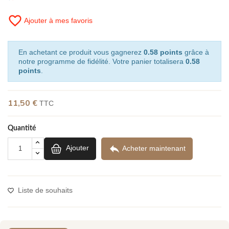
favorite_border
Ajouter à mes favoris
En achetant ce produit vous gagnerez
0.58 points
grâce à
notre programme de fidélité. Votre panier totalisera
0.58
points
.
11,50 €
TTC
(2 avis)
Quantité

Ajouter
Acheter maintenant
Liste de souhaits