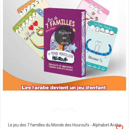
Rupture
de
stock
Le jeu des 7 familles du Monde des Houroufs - Alphabet Arabe
favorite_border