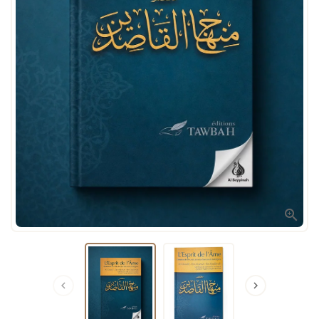


