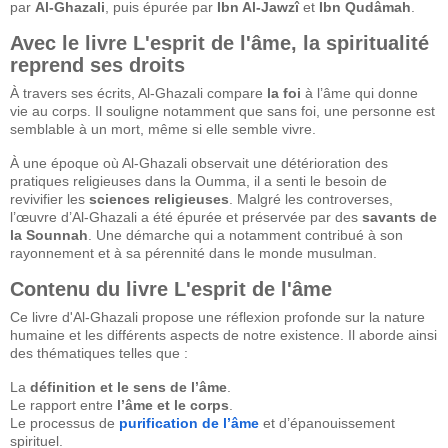
par
Al-Ghazali
, puis épurée par
Ibn Al-Jawzî
et
Ibn Qudâmah
.
Avec le livre L'esprit de l'âme, la spiritualité
reprend ses droits
À travers ses écrits, Al-Ghazali compare
la foi
à l’âme qui donne
vie au corps. Il souligne notamment que sans foi, une personne est
semblable à un mort, même si elle semble vivre.
À une époque où Al-Ghazali observait une détérioration des
pratiques religieuses dans la Oumma, il a senti le besoin de
revivifier les
sciences religieuses
. Malgré les controverses,
l’œuvre d’Al-Ghazali a été épurée et préservée par des
savants de
la Sounnah
. Une démarche qui a notamment contribué à son
rayonnement et à sa pérennité dans le monde musulman.
Contenu du livre L'esprit de l'âme
Ce livre d'Al-Ghazali propose une réflexion profonde sur la nature
humaine et les différents aspects de notre existence. Il aborde ainsi
des thématiques telles que :
La
définition et le sens de l’âme
.
Le rapport entre
l’âme et le corps
.
Le processus de
purification de l’âme
et d’épanouissement
spirituel.