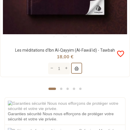
Les méditations d'Ibn Al-Qayyim (Al-Fawâ'id) - Tawbah
favorite_border
18,00 €
Garanties sécurité Nous nous efforçons de protéger votre
sécurité et votre vie privée.