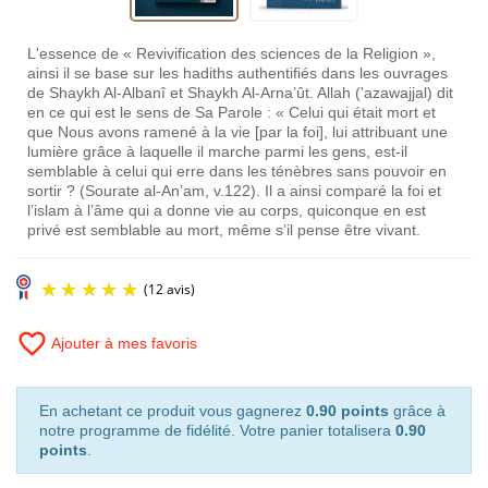
L'essence de « Revivification des sciences de la Religion »,
ainsi il se base sur les hadiths authentifiés dans les ouvrages
de Shaykh Al-Albanî et Shaykh Al-Arna’ût. Allah ('azawajjal) dit
en ce qui est le sens de Sa Parole : « Celui qui était mort et
que Nous avons ramené à la vie [par la foi], lui attribuant une
lumière grâce à laquelle il marche parmi les gens, est-il
semblable à celui qui erre dans les ténèbres sans pouvoir en
sortir ? (Sourate al-An’am, v.122). Il a ainsi comparé la foi et
l’islam à l’âme qui a donne vie au corps, quiconque en est
privé est semblable au mort, même s’il pense être vivant.
favorite_border
Ajouter à mes favoris
En achetant ce produit vous gagnerez
0.90 points
grâce à
notre programme de fidélité. Votre panier totalisera
0.90
points
.