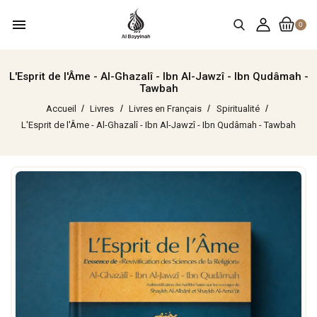
menu
0
L'Esprit de l'Âme - Al-Ghazalî - Ibn Al-Jawzî - Ibn Qudâmah -
Tawbah
Accueil
Livres
Livres en Français
Spiritualité
L'Esprit de l'Âme - Al-Ghazalî - Ibn Al-Jawzî - Ibn Qudâmah - Tawbah