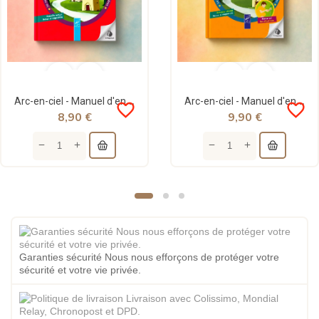
Arc-en-ciel - Manuel d'enseignement des bases de l'islam - Volume 1 - al-Hadith
Arc-en-ciel - Manuel d'enseignement des bases de l'islam - Volume 2 - al Hadith
favorite_border
favorite_border
8,90 €
9,90 €
Garanties sécurité Nous nous efforçons de protéger votre
sécurité et votre vie privée.