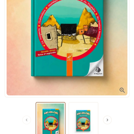


