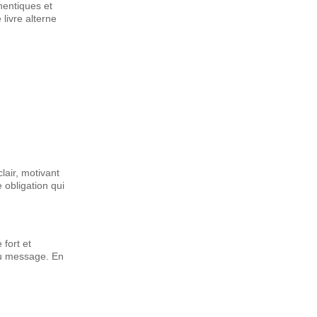
hentiques et
 livre alterne
lair, motivant
 obligation qui
 fort et
 du message. En