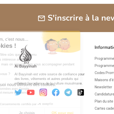
S'inscrire à la ne
mail
Informat
Programme 
Programme d
Codes Pro
Al Bayyinah est votre source de confiance pour
des livres, vêtements et autres produits qui
Maisons d'é
reflètent l'excellence de la culture musulmane.
Newsletter
Candidature
Plan du site
Cartes cad