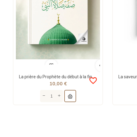
La prière du Prophète du début à la fin comme si vous la voyiez - al Albani - La maison de la...
favorite_border
10,00 €