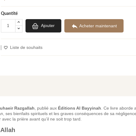
Quantité

Ajouter
Acheter maintenant
Liste de souhaits
uhaeir Razgallah
, publié aux
Éditions Al Bayyinah
. Ce livre aborde 
, ses bienfaits spirituels et les graves conséquences de sa négligence. 
vec la prière avant qu’il ne soit trop tard.
 Allah