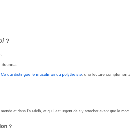
oi
?
,
a Sounna.
e
Ce qui distingue le musulman du polythéiste
, une lecture complémentai
 monde et dans l’au-delà, et qu’il est urgent de s’y attacher avant que la mort
ion ?