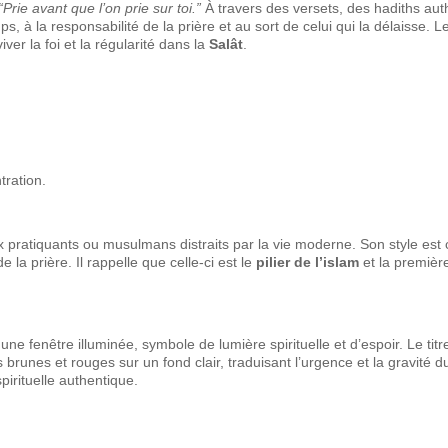
“Prie avant que l’on prie sur toi.”
À travers des versets, des hadiths aut
s, à la responsabilité de la prière et au sort de celui qui la délaisse. Le
er la foi et la régularité dans la
Salât
.
tration.
pratiquants ou musulmans distraits par la vie moderne. Son style est c
a prière. Il rappelle que celle-ci est le
pilier de l’islam
et la première
 fenêtre illuminée, symbole de lumière spirituelle et d’espoir. Le titre
 brunes et rouges sur un fond clair, traduisant l’urgence et la gravité
irituelle authentique.