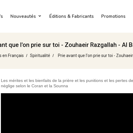
fs
Nouveautés
Éditions & Fabricants
Promotions
ant que l'on prie sur toi - Zouhaeir Razgallah - Al 
s en Français
Spiritualité
Prie avant que l'on prie sur toi - Zouhaei
Les mérites et les bienfaits de la prière et les punitions et les pertes de
néglige selon le Coran et la Sounna