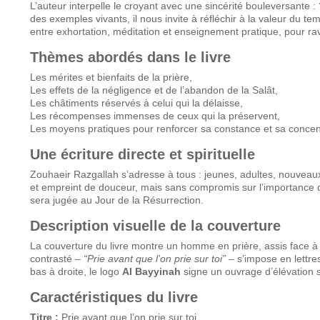
L’auteur interpelle le croyant avec une sincérité bouleversante :
des exemples vivants, il nous invite à réfléchir à la valeur du temp
entre exhortation, méditation et enseignement pratique, pour raviv
Thèmes abordés dans le livre
Les mérites et bienfaits de la prière,
Les effets de la négligence et de l’abandon de la Salât,
Les châtiments réservés à celui qui la délaisse,
Les récompenses immenses de ceux qui la préservent,
Les moyens pratiques pour renforcer sa constance et sa concen
Une écriture directe et spirituelle
Zouhaeir Razgallah s’adresse à tous : jeunes, adultes, nouveaux 
et empreint de douceur, mais sans compromis sur l’importance de l
sera jugée au Jour de la Résurrection.
Description visuelle de la couverture
La couverture du livre montre un homme en prière, assis face à une
contrasté –
“Prie avant que l’on prie sur toi”
– s’impose en lettres
bas à droite, le logo
Al Bayyinah
signe un ouvrage d’élévation sp
Caractéristiques du livre
Titre :
Prie avant que l’on prie sur toi