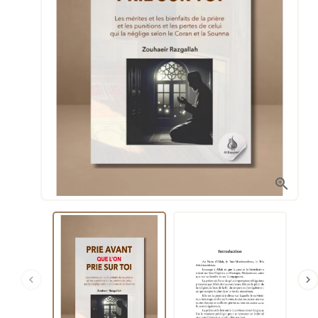


