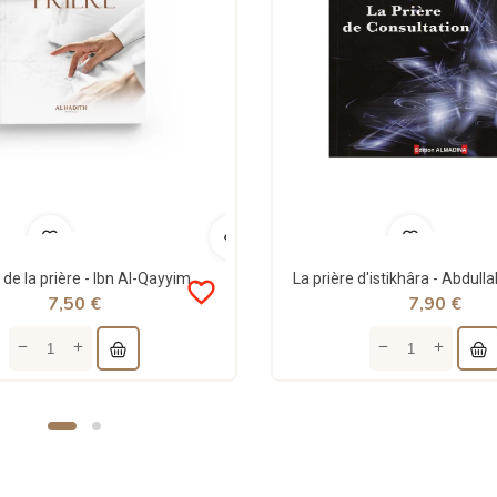
La saveur de la prière - Ibn Al-Qayyim Al-Jawziyya - al-Hadith
favorite_border
7,50 €
7,90 €