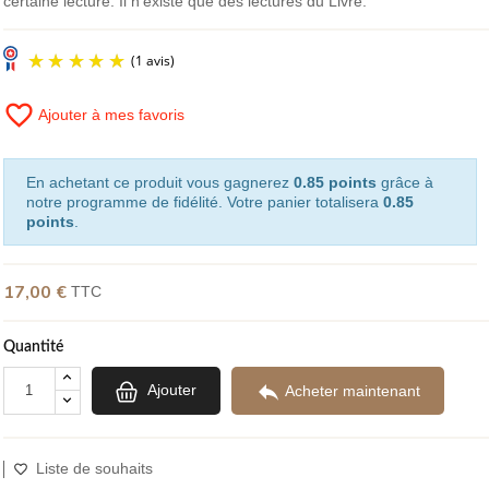
certaine lecture. Il n’existe que des lectures du Livre.
favorite_border
Ajouter à mes favoris
(1 avis)
En achetant ce produit vous gagnerez
0.85 points
grâce à
notre programme de fidélité. Votre panier totalisera
0.85
points
.
17,00 €
TTC
Quantité

Ajouter
Acheter maintenant
Liste de souhaits