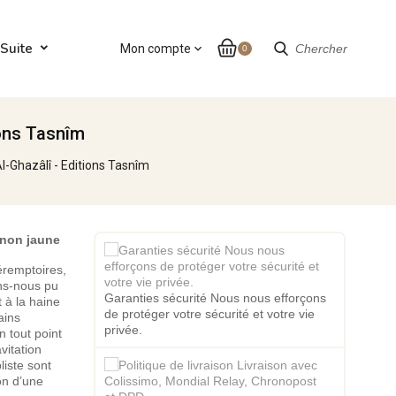
Suite
Mon compte
expand_more
Chercher
0
ions Tasnîm
l-Ghazâlî - Editions Tasnîm
 non jaune
péremptoires,
ons-nous pu
Garanties sécurité Nous nous efforçons
t à la haine
de protéger votre sécurité et votre vie
ains
privée.
n tout point
vitation
liste sont
on d’une