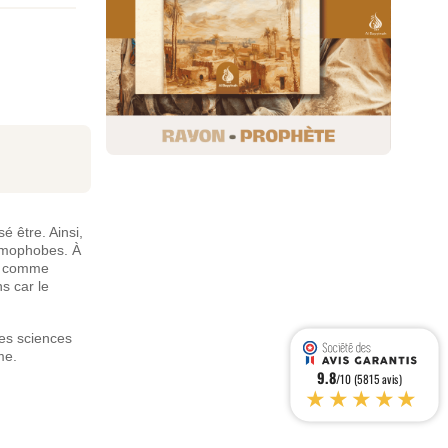
é être. Ainsi,
lamophobes. À
s, comme
s car le
des sciences
me.
9.8
/10 (5815 avis)
★★★★★