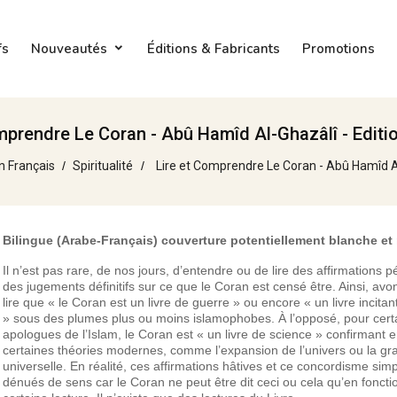
fs
Nouveautés
Éditions & Fabricants
Promotions
mprendre Le Coran - Abû Hamîd Al-Ghazâlî - Edit
n Français
Spiritualité
Lire et Comprendre Le Coran - Abû Hamîd A
Bilingue (Arabe-Français) couverture potentiellement blanche et
Il n’est pas rare, de nos jours, d’entendre ou de lire des affirmations 
des jugements définitifs sur ce que le Coran est censé être. Ainsi, av
lire que « le Coran est un livre de guerre » ou encore « un livre incitan
» sous des plumes plus ou moins islamophobes. À l’opposé, pour cert
apologues de l’Islam, le Coran est « un livre de science » confirmant e
certaines théories modernes, comme l’expansion de l’univers ou la gra
universelle. En réalité, ces affirmations hâtives et ce concordisme simp
dénués de sens car le Coran ne peut être dit ceci ou cela qu’en foncti