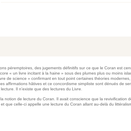
tions péremptoires, des jugements définitifs sur ce que le Coran est cens
ncore « un livre incitant à la haine » sous des plumes plus ou moins is
 livre de science » confirmant en tout point certaines théories moderne
, ces affirmations hâtives et ce concordisme simpliste sont dénués de sen
lecture. Il n’existe que des lectures du Livre.
a notion de lecture du Coran. Il avait conscience que la revivification 
t que celle-ci appelle une lecture du Coran allant au-delà du littéralis