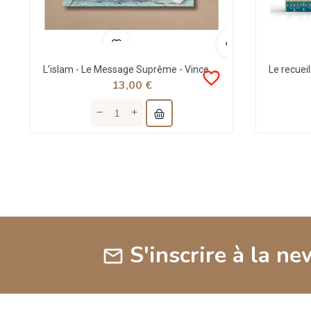
L’islam - Le Message Suprême - Vincent Souleymane
favorite_border
13,00 €
S'inscrire à la ne
mail