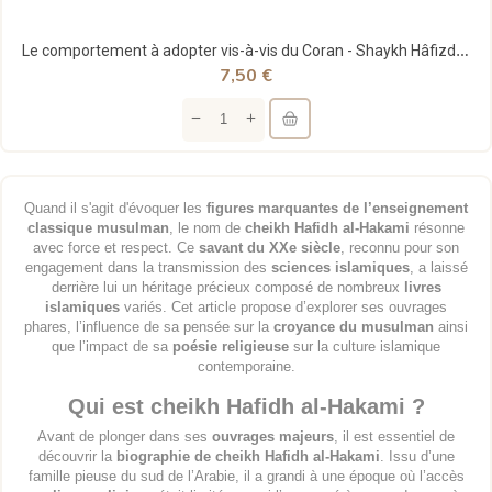
Le comportement à adopter vis-à-vis du Coran - Shaykh Hâfizdh Al-Hakamî - Al fawaid
7,50 €
Quand il s'agit d'évoquer les
figures marquantes de l’enseignement
classique musulman
, le nom de
cheikh Hafidh al-Hakami
résonne
avec force et respect. Ce
savant du XXe siècle
, reconnu pour son
engagement dans la transmission des
sciences islamiques
, a laissé
derrière lui un héritage précieux composé de nombreux
livres
islamiques
variés. Cet article propose d’explorer ses ouvrages
phares, l’influence de sa pensée sur la
croyance du musulman
ainsi
que l’impact de sa
poésie religieuse
sur la culture islamique
contemporaine.
Qui est cheikh Hafidh al-Hakami ?
Avant de plonger dans ses
ouvrages majeurs
, il est essentiel de
découvrir la
biographie de cheikh Hafidh al-Hakami
. Issu d’une
famille pieuse du sud de l’Arabie, il a grandi à une époque où l’accès