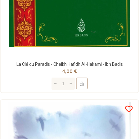
La Clé du Paradis - Cheikh Hafidh Al-Hakami - Ibn Badis
4,00 €
favorite_border