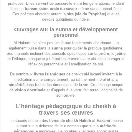
pratiques. Elles servent de passerelle entre les générations, rendant
fluide la
transmission orale du savoir
même sans support écrit.
Ces poèmes abordent autant la
sîra (vie du Prophète)
que les
devoirs quotidiens du fidèle.
Ouvrages sur la sunna et développement
personnel
Al-Hakami ne s’est pas limité aux fondements doctrinaux. Il a
également puisé dans la
sunna
pour guider la pratique quotidienne.
Ses manuels incluent des conseils spécifiques sur la
prière
, le
jeûne
et l’éthique, chaque sujet étant traité avec clarté afin d’encourager la
réflexion personnelle et l’amélioration de soi.
De nombreux
livres islamiques
de cheikh al-Hakami invitent à la
méditation sur le comportement, au raffinement moral et à la
sincérité
dans toutes les dimensions de la vie. Ce mélange unique
de
vision doctrinale
et d’appels à la vertu fait toute l’originalité de
son œuvre.
L’héritage pédagogique du cheikh à
travers ses œuvres
Le succès durable des
livres de cheikh Hafidh al-Hakami
repose
autant sur la richesse de leur contenu que sur la
méthode
pédagogique
employée. De nombreux lecteurs apprécient la