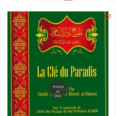
favorite_border
Rupture
de
stock