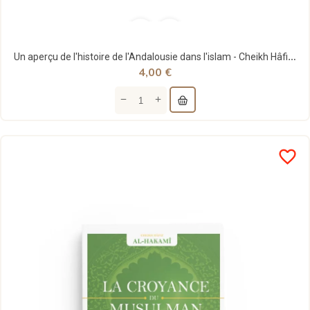
Un aperçu de l'histoire de l'Andalousie dans l'islam - Cheikh Hâfiz al-Hakamî - édition Imam Malik
4,00 €
favorite_border