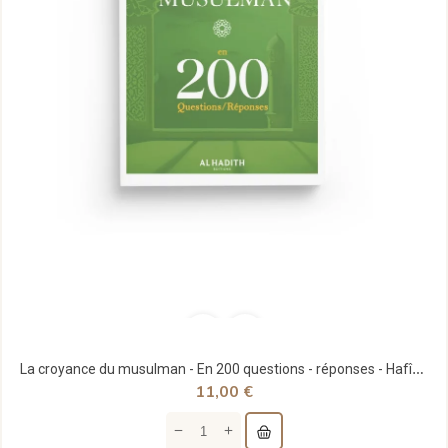
La croyance du musulman - En 200 questions - réponses - Hafîz Al-Hakamî - al hadith
11,00 €