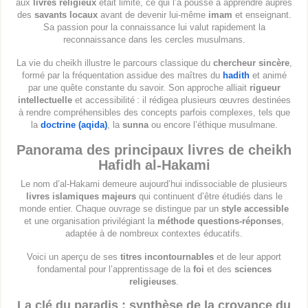
aux
livres religieux
était limité, ce qui l’a poussé à apprendre auprès
des
savants locaux
avant de devenir lui-même
imam
et enseignant.
Sa passion pour la connaissance lui valut rapidement la
reconnaissance dans les cercles musulmans.
La vie du cheikh illustre le parcours classique du
chercheur sincère
,
formé par la fréquentation assidue des maîtres du
hadith
et animé
par une quête constante du savoir. Son approche alliait
rigueur
intellectuelle
et accessibilité : il rédigea plusieurs œuvres destinées
à rendre compréhensibles des concepts parfois complexes, tels que
la
doctrine (aqida)
, la
sunna
ou encore l’éthique musulmane.
Panorama des principaux livres de cheikh
Hafidh al-Hakami
Le nom d’al-Hakami demeure aujourd’hui indissociable de plusieurs
livres islamiques majeurs
qui continuent d’être étudiés dans le
monde entier. Chaque ouvrage se distingue par un
style accessible
et une organisation privilégiant la
méthode questions-réponses
,
adaptée à de nombreux contextes éducatifs.
Voici un aperçu de ses
titres incontournables
et de leur apport
fondamental pour l’apprentissage de la
foi
et des
sciences
religieuses
.
La clé du paradis : synthèse de la croyance du