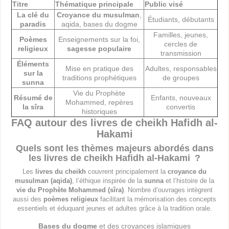
Titre
Thématique principale
Public visé
La clé du
Croyance du musulman
,
Étudiants, débutants
paradis
aqida, bases du dogme
Familles, jeunes,
Poèmes
Enseignements sur la foi,
cercles de
religieux
sagesse populaire
transmission
Éléments
Mise en pratique des
Adultes, responsables
sur la
traditions prophétiques
de groupes
sunna
Vie du Prophète
Résumé de
Enfants, nouveaux
Mohammed, repères
la sîra
convertis
historiques
FAQ autour des livres de cheikh Hafidh al-
Hakami
Quels sont les thèmes majeurs abordés dans
les livres de cheikh Hafidh al-Hakami ?
Les
livres du cheikh
couvrent principalement la
croyance du
musulman (aqida)
, l’éthique inspirée de la
sunna
et l’histoire de la
vie du Prophète Mohammed (sîra)
. Nombre d’ouvrages intègrent
aussi des
poèmes religieux
facilitant la mémorisation des concepts
essentiels et éduquant jeunes et adultes grâce à la tradition orale.
Bases du dogme
et des croyances islamiques