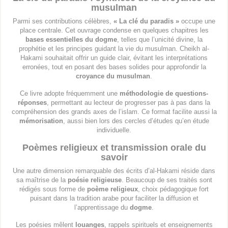
musulman
Parmi ses contributions célèbres,
« La clé du paradis »
occupe une
place centrale. Cet ouvrage condense en quelques chapitres les
bases essentielles du dogme
, telles que l’unicité divine, la
prophétie et les principes guidant la vie du musulman. Cheikh al-
Hakami souhaitait offrir un guide clair, évitant les interprétations
erronées, tout en posant des bases solides pour approfondir la
croyance du musulman
.
Ce livre adopte fréquemment une
méthodologie de questions-
réponses
, permettant au lecteur de progresser pas à pas dans la
compréhension des grands axes de l’islam. Ce format facilite aussi la
mémorisation
, aussi bien lors des cercles d’études qu’en étude
individuelle.
Poèmes religieux et transmission orale du
savoir
Une autre dimension remarquable des écrits d’al-Hakami réside dans
sa maîtrise de la
poésie religieuse
. Beaucoup de ses traités sont
rédigés sous forme de
poème religieux
, choix pédagogique fort
puisant dans la tradition arabe pour faciliter la diffusion et
l’apprentissage du
dogme
.
Les poésies mêlent
louanges
, rappels spirituels et enseignements