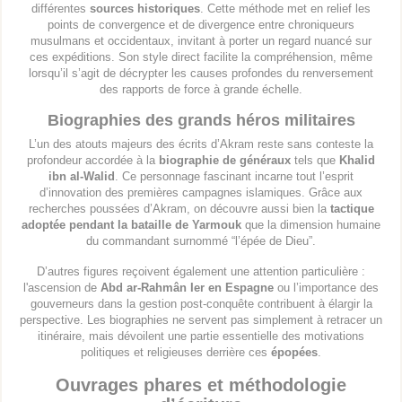
différentes
sources historiques
. Cette méthode met en relief les
points de convergence et de divergence entre chroniqueurs
musulmans et occidentaux, invitant à porter un regard nuancé sur
ces expéditions. Son style direct facilite la compréhension, même
lorsqu’il s’agit de décrypter les causes profondes du renversement
des rapports de force à grande échelle.
Biographies des grands héros militaires
L’un des atouts majeurs des écrits d’Akram reste sans conteste la
profondeur accordée à la
biographie de généraux
tels que
Khalid
ibn al-Walid
. Ce personnage fascinant incarne tout l’esprit
d’innovation des premières campagnes islamiques. Grâce aux
recherches poussées d’Akram, on découvre aussi bien la
tactique
adoptée pendant la bataille de Yarmouk
que la dimension humaine
du commandant surnommé “l’épée de Dieu”.
D’autres figures reçoivent également une attention particulière :
l'ascension de
Abd ar-Rahmân Ier en Espagne
ou l’importance des
gouverneurs dans la gestion post-conquête contribuent à élargir la
perspective. Les biographies ne servent pas simplement à retracer un
itinéraire, mais dévoilent une partie essentielle des motivations
politiques et religieuses derrière ces
épopées
.
Ouvrages phares et méthodologie