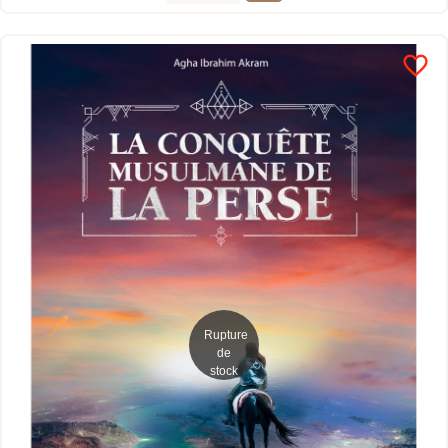
favorite_border
Rupture
de
stock