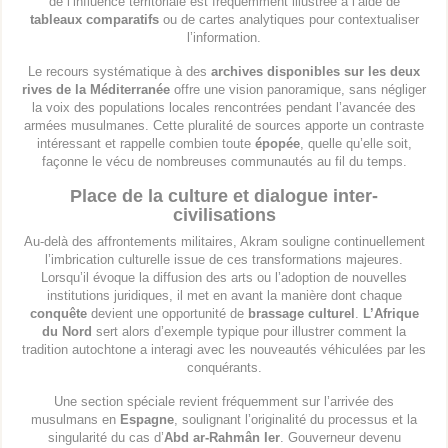
de l’influence territoriale est fréquemment illustrée à l’aide de
tableaux comparatifs
ou de cartes analytiques pour contextualiser
l’information.
Le recours systématique à des
archives disponibles sur les deux
rives de la Méditerranée
offre une vision panoramique, sans négliger
la voix des populations locales rencontrées pendant l’avancée des
armées musulmanes. Cette pluralité de sources apporte un contraste
intéressant et rappelle combien toute
épopée
, quelle qu’elle soit,
façonne le vécu de nombreuses communautés au fil du temps.
Place de la culture et dialogue inter-
civilisations
Au-delà des affrontements militaires, Akram souligne continuellement
l’imbrication culturelle issue de ces transformations majeures.
Lorsqu’il évoque la diffusion des arts ou l’adoption de nouvelles
institutions juridiques, il met en avant la manière dont chaque
conquête
devient une opportunité de
brassage culturel
.
L’Afrique
du Nord
sert alors d’exemple typique pour illustrer comment la
tradition autochtone a interagi avec les nouveautés véhiculées par les
conquérants.
Une section spéciale revient fréquemment sur l’arrivée des
musulmans en
Espagne
, soulignant l’originalité du processus et la
singularité du cas d’
Abd ar-Rahmân Ier
. Gouverneur devenu