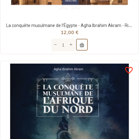
La conquête musulmane de l’Égypte - Agha Ibrahim Akram - Ribat
12,00 €
favorite_border