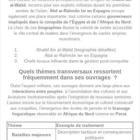
al-Walid
, reconnu pour ses exploits militaires durant les premières
années de l’islam.
Abd ar-Rahmân Ier en Espagne
occupe
également une place importante, tout comme certains
gouverneurs
impliqués dans la conquête de l’Égypte et de l’Afrique du Nord
.
Le choix de ces
biographies
illustre la volonté de rendre accessible
le rôle central de leaders dans l’émergence de vastes empires
musulmans.
Khalid ibn al-Walid (biographie détaillée)
Abd ar-Rahmân Ier en Espagne
Chefs locaux influents dans la gestion post-conquête
Quels thèmes transversaux ressortent
fréquemment dans ses ouvrages ?
Outre l’aspect militaire, ses ouvrages donnent une large place aux
interactions entre peuples
, à l’assimilation des cultures et aux
évolutions institutionnelles après l’intégration de nouveaux territoires.
L’auteur insiste sur le foisonnement économique et culturel consécutif
aux conquêtes, l’émergence des écoles de pensée et le
brassage
linguistique
observable en
Afrique du Nord
comme en
Perse
.
Thème
Exemple de traitement
Description tactique et conséquences
Batailles majeures
politiques