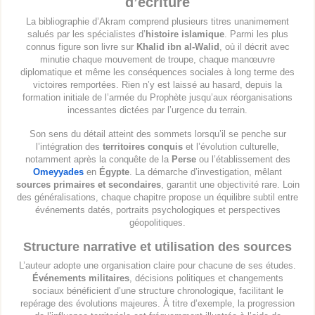
d’écriture
La bibliographie d’Akram comprend plusieurs titres unanimement
salués par les spécialistes d’
histoire islamique
. Parmi les plus
connus figure son livre sur
Khalid ibn al-Walid
, où il décrit avec
minutie chaque mouvement de troupe, chaque manœuvre
diplomatique et même les conséquences sociales à long terme des
victoires remportées. Rien n’y est laissé au hasard, depuis la
formation initiale de l’armée du Prophète jusqu’aux réorganisations
incessantes dictées par l’urgence du terrain.
Son sens du détail atteint des sommets lorsqu’il se penche sur
l’intégration des
territoires conquis
et l’évolution culturelle,
notamment après la conquête de la
Perse
ou l’établissement des
Omeyyades
en
Égypte
. La démarche d’investigation, mêlant
sources primaires et secondaires
, garantit une objectivité rare. Loin
des généralisations, chaque chapitre propose un équilibre subtil entre
événements datés, portraits psychologiques et perspectives
géopolitiques.
Structure narrative et utilisation des sources
L’auteur adopte une organisation claire pour chacune de ses études.
Événements militaires
, décisions politiques et changements
sociaux bénéficient d’une structure chronologique, facilitant le
repérage des évolutions majeures. À titre d’exemple, la progression