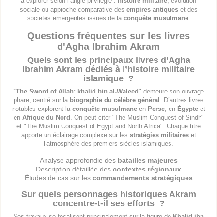
à explorer selon l’angle privilégié :
histoire militaire
, évolution
sociale ou approche comparative des
empires antiques
et des
sociétés émergentes issues de la
conquête musulmane
.
Questions fréquentes sur les livres
d'Agha Ibrahim Akram
Quels sont les principaux livres d’Agha
Ibrahim Akram dédiés à l’histoire militaire
islamique ?
"The Sword of Allah: khalid bin al-Waleed"
demeure son ouvrage
phare, centré sur la
biographie du célèbre général
. D’autres livres
notables explorent la
conquête musulmane
en
Perse
, en
Égypte
et
en
Afrique du Nord
. On peut citer "The Muslim Conquest of Sindh"
et "The Muslim Conquest of Egypt and North Africa". Chaque titre
apporte un éclairage complexe sur les
stratégies militaires
et
l’atmosphère des premiers siècles islamiques.
Analyse approfondie des
batailles majeures
Description détaillée des
contextes régionaux
Études de cas sur les
commandements stratégiques
Sur quels personnages historiques Akram
concentre-t-il ses efforts ?
Ses travaux se focalisent principalement sur la figure de
Khalid ibn