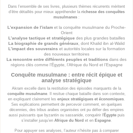
Dans l’ensemble de ses livres, plusieurs thèmes récurrents méritent
d’être détaillés pour mieux appréhender la
richesse des conquêtes
musulmanes
:
L’expansion de l’islam
et la conquête musulmane du Proche-
Orient
L’analyse tactique et stratégique
des plus grandes batailles
La biographie de grands généraux
, dont Khalid ibn al-Walid
L’impact des souverains
et autorités locales sur la formation
des nouveaux territoires
La rencontre entre différents peuples et traditions
dans des
régions clés comme l’Égypte, l’Afrique du Nord et l’Espagne
Conquête musulmane : entre récit épique et
analyse stratégique
Akram excelle dans la restitution des épisodes marquants de la
conquête musulmane
. Il resitue chaque bataille dans son contexte,
en expliquant clairement les
enjeux stratégiques et économiques
.
Ses explications permettent de percevoir comment, en quelques
décennies, des tribus arabes organisées ont pu défier des empires
aussi puissants que byzantin ou sassanide, conquérir l'
Égypte
puis
s’installer jusqu’en
Afrique du Nord
et en
Espagne
.
Pour appuyer ses analyses, l’auteur n’hésite pas à comparer