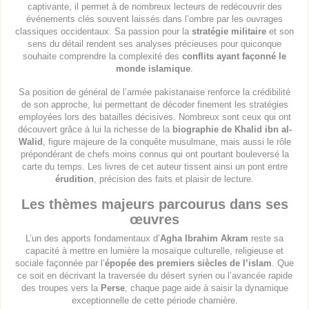
captivante, il permet à de nombreux lecteurs de redécouvrir des
événements clés souvent laissés dans l’ombre par les ouvrages
classiques occidentaux. Sa passion pour la
stratégie militaire
et son
sens du détail rendent ses analyses précieuses pour quiconque
souhaite comprendre la complexité des
conflits ayant façonné le
monde islamique
.
Sa position de général de l’armée pakistanaise renforce la crédibilité
de son approche, lui permettant de décoder finement les stratégies
employées lors des batailles décisives. Nombreux sont ceux qui ont
découvert grâce à lui la richesse de la
biographie de Khalid ibn al-
Walid
, figure majeure de la conquête musulmane, mais aussi le rôle
prépondérant de chefs moins connus qui ont pourtant bouleversé la
carte du temps. Les livres de cet auteur tissent ainsi un pont entre
érudition
, précision des faits et plaisir de lecture.
Les thèmes majeurs parcourus dans ses
œuvres
L’un des apports fondamentaux d’
Agha Ibrahim Akram
reste sa
capacité à mettre en lumière la mosaïque culturelle, religieuse et
sociale façonnée par l’
épopée des premiers siècles de l’islam
. Que
ce soit en décrivant la traversée du désert syrien ou l’avancée rapide
des troupes vers la
Perse
, chaque page aide à saisir la dynamique
exceptionnelle de cette période charnière.