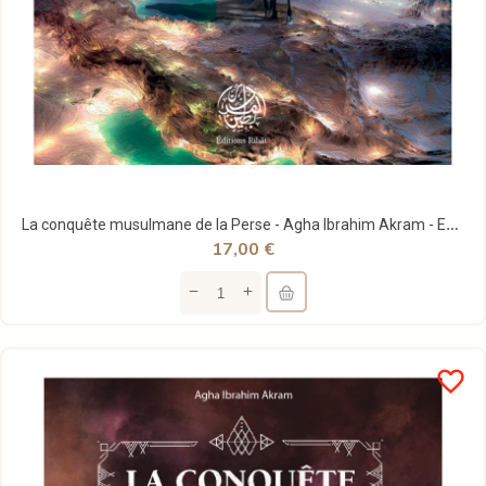
La conquête musulmane de la Perse - Agha Ibrahim Akram - Editions Ribât
17,00 €
favorite_border