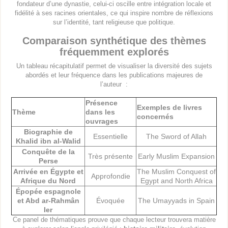
fondateur d’une dynastie, celui-ci oscille entre intégration locale et
fidélité à ses racines orientales, ce qui inspire nombre de réflexions
sur l’identité, tant religieuse que politique.
Comparaison synthétique des thèmes
fréquemment explorés
Un tableau récapitulatif permet de visualiser la diversité des sujets
abordés et leur fréquence dans les publications majeures de
l’auteur :
Présence
Exemples de livres
Thème
dans les
concernés
ouvrages
Biographie de
Essentielle
The Sword of Allah
Khalid ibn al-Walid
Conquête de la
Très présente
Early Muslim Expansion
Perse
Arrivée en Égypte et
The Muslim Conquest of
Approfondie
Afrique du Nord
Egypt and North Africa
Épopée espagnole
et Abd ar-Rahmân
Évoquée
The Umayyads in Spain
Ier
Ce panel de thématiques prouve que chaque lecteur trouvera matière