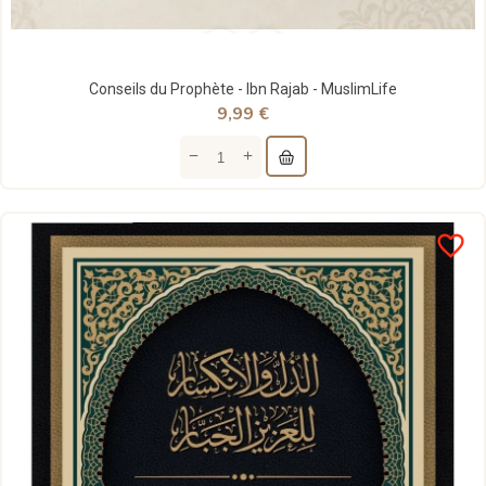
Conseils du Prophète - Ibn Rajab - MuslimLife
9,99 €
favorite_border