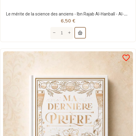
Le mérite de la science des anciens - Ibn Rajab Al-Hanbalî - Al-Hadith
6,50 €
favorite_border