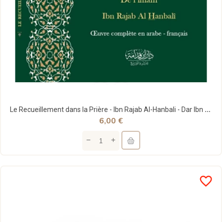
Le Recueillement dans la Prière - Ibn Rajab Al-Hanbali - Dar Ibn Qoudamah
6,00 €
favorite_border