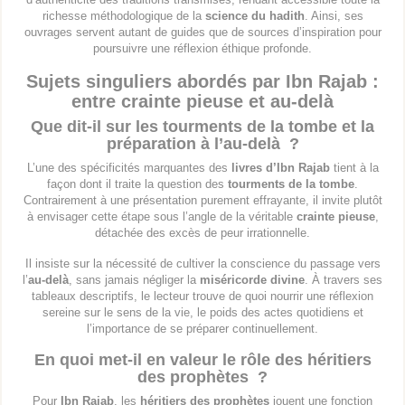
richesse méthodologique de la
science du hadith
. Ainsi, ses
ouvrages servent autant de guides que de sources d’inspiration pour
poursuivre une réflexion éthique profonde.
Sujets singuliers abordés par Ibn Rajab :
entre crainte pieuse et au-delà
Que dit-il sur les tourments de la tombe et la
préparation à l’au-delà ?
L’une des spécificités marquantes des
livres d’Ibn Rajab
tient à la
façon dont il traite la question des
tourments de la tombe
.
Contrairement à une présentation purement effrayante, il invite plutôt
à envisager cette étape sous l’angle de la véritable
crainte pieuse
,
détachée des excès de peur irrationnelle.
Il insiste sur la nécessité de cultiver la conscience du passage vers
l’
au-delà
, sans jamais négliger la
miséricorde divine
. À travers ses
tableaux descriptifs, le lecteur trouve de quoi nourrir une réflexion
sereine sur le sens de la vie, le poids des actes quotidiens et
l’importance de se préparer continuellement.
En quoi met-il en valeur le rôle des héritiers
des prophètes ?
Pour
Ibn Rajab
, les
héritiers des prophètes
jouent une fonction