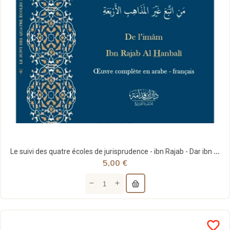
Le suivi des quatre écoles de jurisprudence - ibn Rajab - Dar ibn Qoudamah
5,00 €
favorite_border