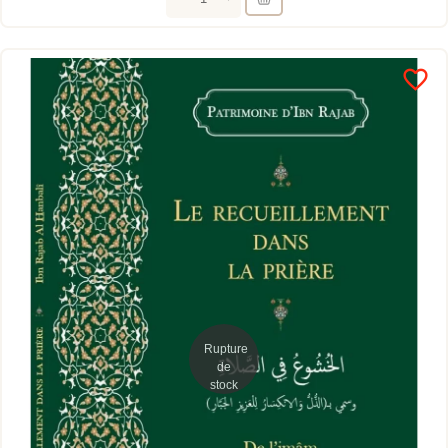
favorite_border
Rupture
de
stock