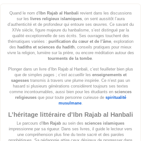
Quand le nom d’
Ibn Rajab al Hanbali
revient dans les discussions
sur les
livres religieux islamiques
, on sent aussitôt l’aura
d’authenticité et de profondeur qui entoure ses œuvres. Ce savant du
XIVe siècle, figure majeure du hanbalisme, s’est distingué par la
qualité exceptionnelle de ses écrits. Ses ouvrages touchent des
thématiques variées :
purification du cœur et de l’âme
, exploration
des
hadiths et sciences du hadith
, conseils pratiques pour mieux
vivre la religion, lumière sur la prière, ou encore méditation autour des
tourments de la tombe
.
Plonger dans un livre d’Ibn Rajab al Hanbali, c’est feuilleter bien plus
que de simples pages ; c’est accueillir les
enseignements et
sagesses
transmis à travers une plume inspirée. Ce n’est pas un
hasard si plusieurs générations considèrent toujours ses textes
comme incontournables, aussi bien pour les étudiants en
sciences
religieuses
que pour toute personne curieuse de
spiritualité
musulmane
.
L’héritage littéraire d’Ibn Rajab al Hanbali
Le parcours d’
Ibn Rajab
au sein des
sciences islamiques
impressionne par sa rigueur. Dans ses livres, il guide le lecteur vers
une compréhension plus fine du texte sacré et des paroles
prophétiques. Sa pédagogie attire ceux désireux de progresser dans