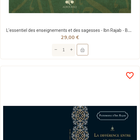
L'essentiel des enseignements et des sagesses - Ibn Rajab - Bouraq
29,00 €
favorite_border