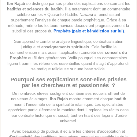
Ibn Rajab
se distingue par ses profondes explications concernant les
hadiths et sciences du hadith
. Il a notamment écrit un commentaire
célèbre sur les « Quarante Hadiths Nawawi », enrichissant
superbement l’analyse de chaque parole prophétique. Grâce à sa
méthode, même les lecteurs novices découvrent progressivement la
subtilité des propos du
Prophète (paix et bénédiction sur lui)
.
Son approche combine analyse linguistique, contextualisation
juridique et
enseignements spirituels
. Cela facilite la
compréhension mais aussi l’application concrète des
conseils du
Prophète
au fil des générations. Voilà pourquoi ses commentaires
figurent parmi les références essentielles quand il s’agit d’approfondir
sa pratique religieuse sur une base solide.
Pourquoi ses explications sont-elles prisées
par les chercheurs et passionnés ?
De nombreux élèves soulignent combien ses recueils offrent de
nouveaux éclairages.
Ibn Rajab
montre comment chaque
hadith
nourrit l’ensemble de la spiritualité islamique. Les spécialistes
apprécient particulièrement la manière dont il replace les récits dans
leur contexte historique et social, tout en tirant des leçons d’ordre
universel.
Avec beaucoup de pudeur, il éclaire les critères d’acceptation et
d’authenticité des traditions transmises, rendant accessible toute la