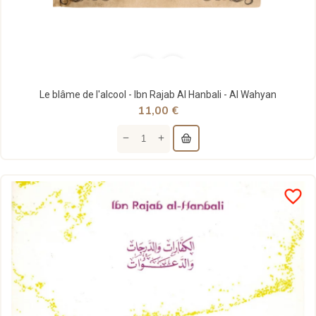
Le blâme de l'alcool - Ibn Rajab Al Hanbali - Al Wahyan
11,00 €
favorite_border