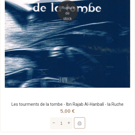
Rupture
de
stock
Les tourments de la tombe - Ibn Rajab Al-Hanbalî - la Ruche
5,00 €