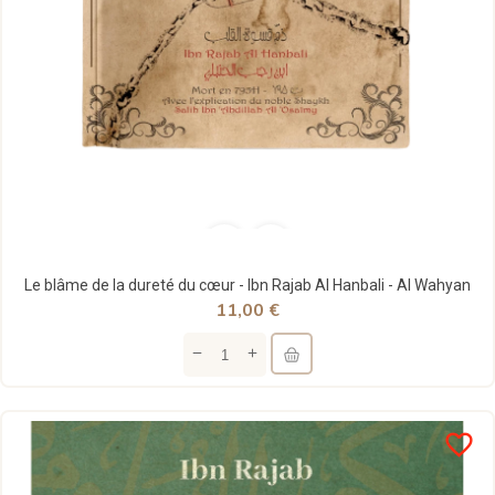
Le blâme de la dureté du cœur - Ibn Rajab Al Hanbali - Al Wahyan
11,00 €
favorite_border