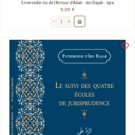
Emerveille-toi de l'Amour d'Allah - ibn Rajab - Iqra
9,00 €
favorite_border