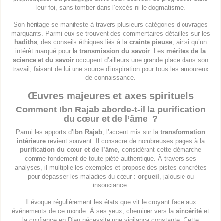
leur foi, sans tomber dans l’excès ni le dogmatisme.
Son héritage se manifeste à travers plusieurs catégories d’ouvrages
marquants. Parmi eux se trouvent des commentaires détaillés sur les
hadiths
, des conseils éthiques liés à la
crainte pieuse
, ainsi qu’un
intérêt marqué pour la
transmission du savoir
. Les
mérites de la
science et du savoir
occupent d’ailleurs une grande place dans son
travail, faisant de lui une source d’inspiration pour tous les amoureux
de connaissance.
Œuvres majeures et axes spirituels
Comment Ibn Rajab aborde-t-il la purification
du cœur et de l’âme ?
Parmi les apports d’
Ibn Rajab
, l’accent mis sur la
transformation
intérieure
revient souvent. Il consacre de nombreuses pages à la
purification du cœur et de l’âme
, considérant cette démarche
comme fondement de toute piété authentique. À travers ses
analyses, il multiplie les exemples et propose des pistes concrètes
pour dépasser les maladies du cœur :
orgueil
, jalousie ou
insouciance.
Il évoque régulièrement les états que vit le croyant face aux
événements de ce monde. À ses yeux, cheminer vers la
sincérité
et
la confiance en Dieu nécessite une vigilance constante. Cette