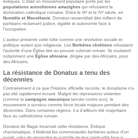
évêques. C'était un mouvement populaire porté par les
populations autochtones amazighes
qui refusaient la
domination catholique romaine. Entre le IIIᵉ et le IVᵉ siècle, en
Numidie et Maurétanie
, Donatus rassemblait des milliers de
partisans réclamant justice, égalité et autonomie face à
l'occupation.
L'auteur présente cette lutte comme une révolution sociale et
politique autant que religieuse. Les
Berbères chrétiens
refusaient
l'autorité d'une Église liée au pouvoir colonial romain. Ils voulaient
notamment une
Église africaine
, dirigée par des Africains, pour
des Africains.
La résistance de Donatus a tenu des
décennies
Contrairement à ce que l'histoire officielle raconte, le donatisme n'a
pas été rapidement écrasé. Malgré les répressions violentes
(comme la
campagne macarique
lancée contre eux), le
mouvement a survécu comme force locale majeure pendant des
décennies. Dans certaines régions, il a d'ailleurs été majoritaire
face au catholicisme romain.
Donatus de Bagaï incarnait cette résistance. Évêque
charismatique, il fédérait les communautés berbères autour d'un
projet, celui de reprendre le contrôle de leur spiritualité face à