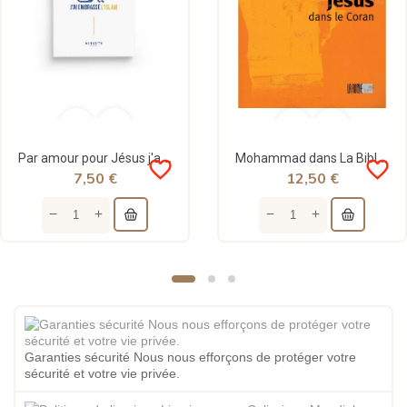
Par amour pour Jésus j'ai embrassé l'islam - Simon Alfredo Carabello - Al hadith
Mohammad dans La Bible et Jésus dans Le Coran - A. Alem - La Ruche
favorite_border
favorite_border
7,50 €
12,50 €
Garanties sécurité Nous nous efforçons de protéger votre
sécurité et votre vie privée.