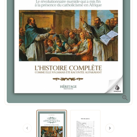


