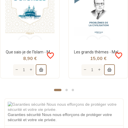
Que sais-je de l'Islam - Malek Bennabi - Éditions Héritage
Les grands thèmes - Malek Bennabi - Héritage
favorite_border
favorite_border
8,90 €
15,00 €
Garanties sécurité Nous nous efforçons de protéger votre
sécurité et votre vie privée.