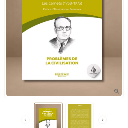


