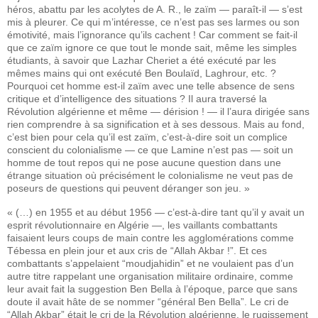
héros, abattu par les acolytes de A. R., le zaïm — paraît-il — s’est
mis à pleurer. Ce qui m’intéresse, ce n’est pas ses larmes ou son
émotivité, mais l’ignorance qu’ils cachent ! Car comment se fait-il
que ce zaïm ignore ce que tout le monde sait, même les simples
étudiants, à savoir que Lazhar Cheriet a été exécuté par les
mêmes mains qui ont exécuté Ben Boulaïd, Laghrour, etc. ?
Pourquoi cet homme est-il zaïm avec une telle absence de sens
critique et d’intelligence des situations ? Il aura traversé la
Révolution algérienne et même — dérision ! — il l’aura dirigée sans
rien comprendre à sa signification et à ses dessous. Mais au fond,
c’est bien pour cela qu’il est zaïm, c’est-à-dire soit un complice
conscient du colonialisme — ce que Lamine n’est pas — soit un
homme de tout repos qui ne pose aucune question dans une
étrange situation où précisément le colonialisme ne veut pas de
poseurs de questions qui peuvent déranger son jeu. »
« (…) en 1955 et au début 1956 — c’est-à-dire tant qu’il y avait un
esprit révolutionnaire en Algérie —, les vaillants combattants
faisaient leurs coups de main contre les agglomérations comme
Tébessa en plein jour et aux cris de “Allah Akbar !”. Et ces
combattants s’appelaient “moudjahidin” et ne voulaient pas d’un
autre titre rappelant une organisation militaire ordinaire, comme
leur avait fait la suggestion Ben Bella à l’époque, parce que sans
doute il avait hâte de se nommer “général Ben Bella”. Le cri de
“Allah Akbar” était le cri de la Révolution algérienne, le rugissement