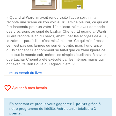
« Quand al-Wardi m’avait rendu visite l’autre soir, il m’a
raconté une scène où l’on voit le Dr Lamine pleurer, ce qui est
fort inattendu pour un zaïm. L’intellecto-zaïm avait demandé
des précisions au sujet de Lazhar Cheriet. Et quand al-Wardi
lui eut raconté la fin du héros, abattu par les acolytes de A. R.,
le zaïm — paraît-il — s’est mis à pleurer. Ce qui m’intéresse,
ce n’est pas ses larmes ou son émotivité, mais l’ignorance
qu’ils cachent ! Car comment se fait-il que ce zaïm ignore ce
que tout le monde sait, même les simples étudiants, à savoir
que Lazhar Cheriet a été exécuté par les mêmes mains qui
ont exécuté Ben Boulaïd, Laghrour, etc. ?
Lire un extrait du livre
favorite_border
Ajouter à mes favoris
En achetant ce produit vous gagnerez
1 points
grâce à
notre programme de fidélité. Votre panier totalisera
1
points
.