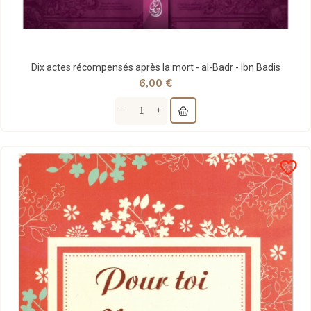
Dix actes récompensés après la mort - al-Badr - Ibn Badis
6,00 €
favorite_border