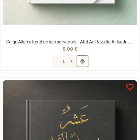
Ce qu'Allah attend de ses serviteurs - Abd Ar-Razzâq Al-Badr – Al Hilal
8,00 €
favorite_border