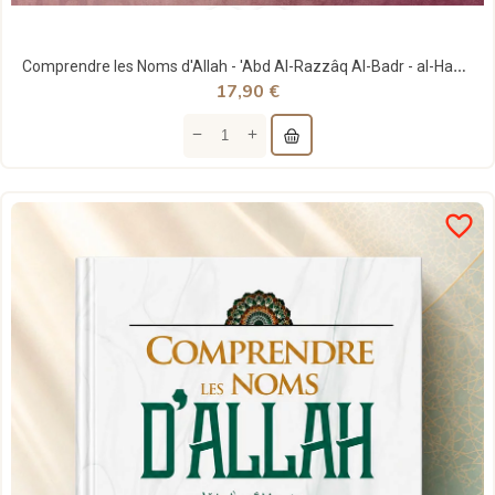
Comprendre les Noms d'Allah - 'Abd Al-Razzâq Al-Badr - al-Hadith
17,90 €
favorite_border