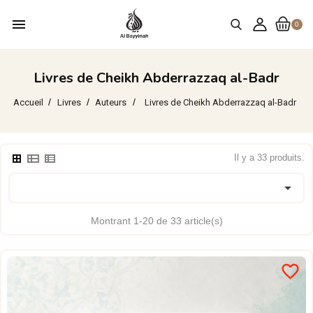
menu
0
Livres de Cheikh Abderrazzaq al-Badr
Accueil
Livres
Auteurs
Livres de Cheikh Abderrazzaq al-Badr
Il y a 33 produits.

Montrant 1-20 de 33 article(s)
favorite_border