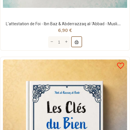
L'attestation de Foi - Ibn Baz & Abderrazzaq al-'Abbad - MuslimLife
6,90 €
favorite_border