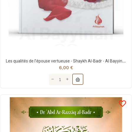
Les qualités de l’épouse vertueuse - Shaykh Al-Badr - Al Bayyinah
6,00 €
favorite_border