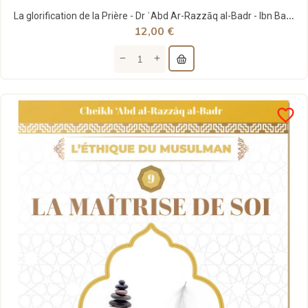
La glorification de la Prière - Dr ʿAbd Ar-Razzāq al-Badr - Ibn Badis
12,00 €
favorite_border