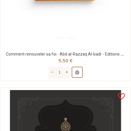
Comment renouveler sa foi - Abd al-Razzaq Al-badr - Editions Tabari
5,50 €
favorite_border