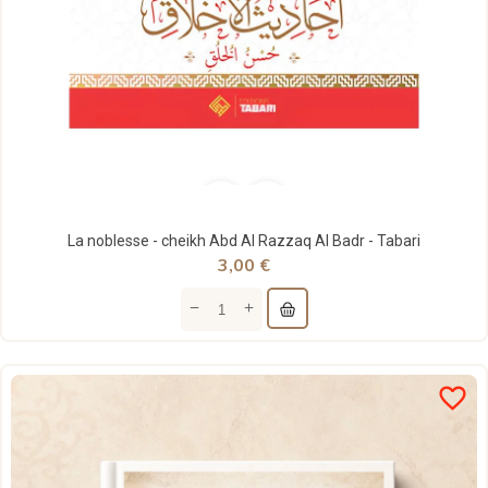
La noblesse - cheikh Abd Al Razzaq Al Badr - Tabari
3,00 €
favorite_border