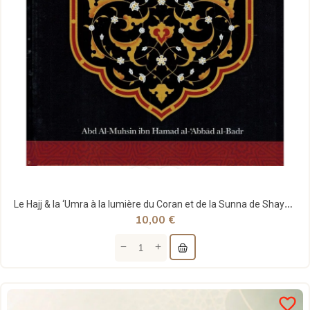
Le Hajj & la ‘Umra à la lumière du Coran et de la Sunna de Shaykh Abd Ar-Razzâq ibn 'Abd...
10,00 €
favorite_border