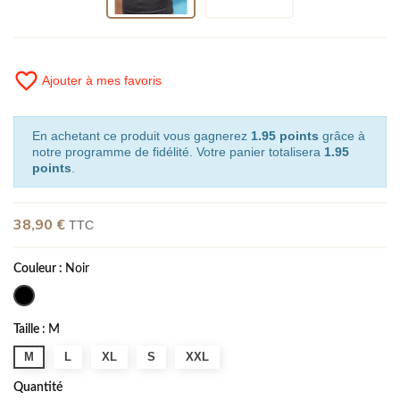
favorite_border
Ajouter à mes favoris
En achetant ce produit vous gagnerez
1.95 points
grâce à
notre programme de fidélité. Votre panier totalisera
1.95
points
.
38,90 €
TTC
Couleur :
Noir
Taille :
M
M
L
XL
S
XXL
Quantité