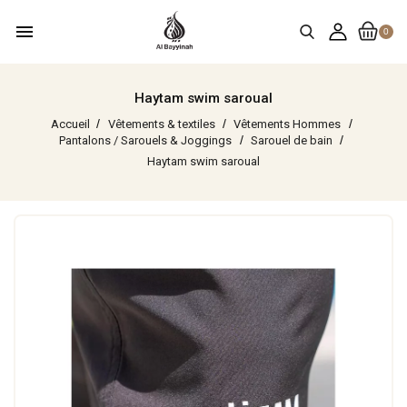
menu
0
Haytam swim saroual
Accueil
Vêtements & textiles
Vêtements Hommes
Pantalons / Sarouels & Joggings
Sarouel de bain
Haytam swim saroual