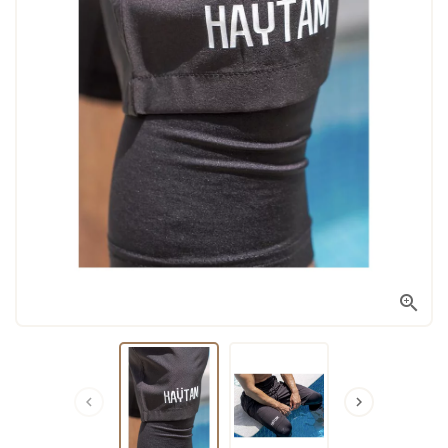


