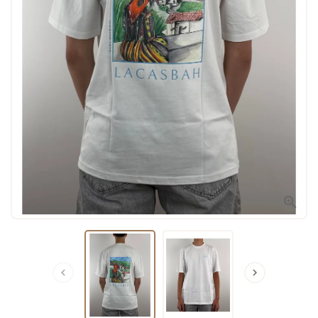


