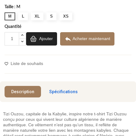
Taille :
M
M
L
XL
S
XS
Quantité

Ajouter
Acheter maintenant
Liste de souhaits
Description
Spécifications
Tizi Ouzou, capitale de la Kabylie, inspire notre t-shirt Tizi Ouzou
conçu pour ceux qui vivent leur culture algérienne de manière
authentique. Ce vêtement n’est pas qu’un tissu, il reflète de
manière naturelle votre lien avec les montagnes kabyles. Chaque
détail rend notamment hommage à cette région d’Algérie, avec