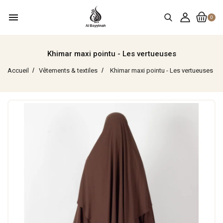
menu
0
Khimar maxi pointu - Les vertueuses
Accueil
Vêtements & textiles
Khimar maxi pointu - Les vertueuses