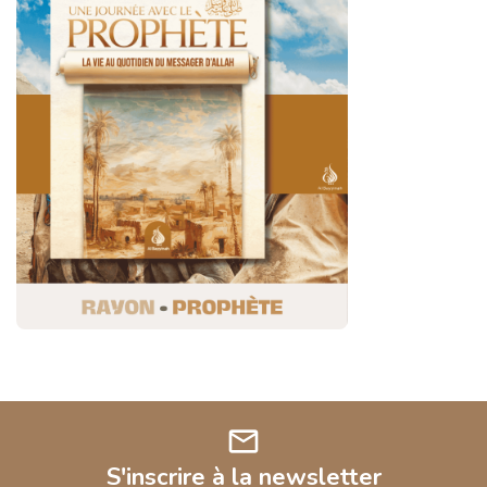
mail
S'inscrire à la newsletter