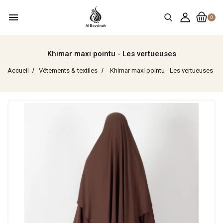
menu
0
Khimar maxi pointu - Les vertueuses
Accueil
Vêtements & textiles
Khimar maxi pointu - Les vertueuses