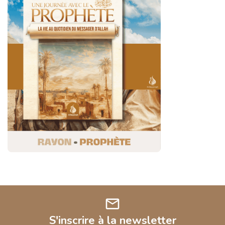
mail
S'inscrire à la newsletter