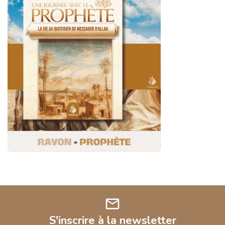
mail
S'inscrire à la newsletter