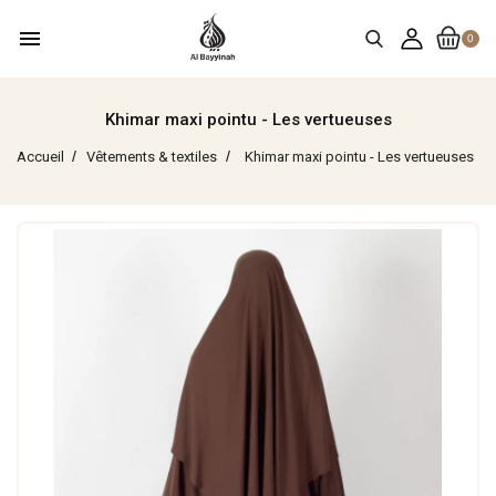
menu
0
Khimar maxi pointu - Les vertueuses
Accueil
Vêtements & textiles
Khimar maxi pointu - Les vertueuses