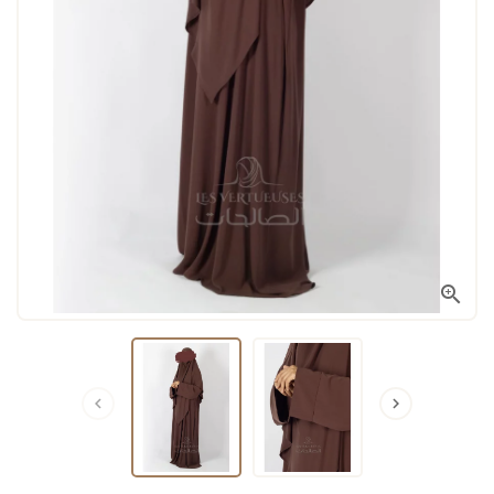


