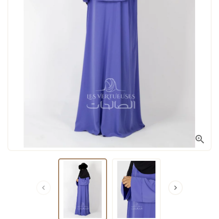


