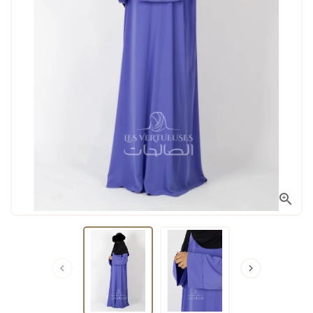


