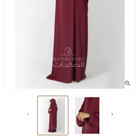


