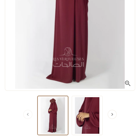


