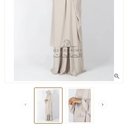


