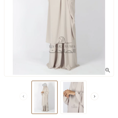


