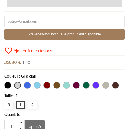
Prévenez-moi lorsque le produit est disponible
favorite_border
Ajouter à mes favoris
39,90 €
TTC
Couleur :
Gris clair
Taille :
1
3
1
2
Quantité
épuisé