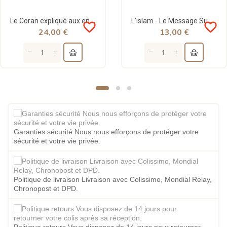
Le Coran expliqué aux enfants - Juz 'Amma - Tawhid
L’islam - Le Message Suprême - Vincent Souleymane
favorite_border
favorite_border
24,00 €
13,00 €
Garanties sécurité Nous nous efforçons de protéger votre
sécurité et votre vie privée.
Politique de livraison Livraison avec Colissimo, Mondial Relay,
Chronopost et DPD.