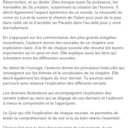
Résurrection, et au destin. Dieu évoque aussi Sa puissance, les
merveilles de Sa création, notamment la création de l’homme. Il
décrit également l’aspect éphémère de ce monde, la nécessité de
croire en Lui et de suivre le chemin de l’Islam pour jouir de la paix
dans cette vie et d’accéder au Paradis dans l’au-delà pour y vivre
éternellement.
En s’appuyant sur les commentaires des plus grands exégètes
musulmans, l’auteure donne des sourates de ce chapitre une
explication claire. A la fin de chaque sourate elle résume les leçons
importantes qu’on peut en tirer. Elle explique aussi les liens qui
subsistent entre les différentes sourates.
Au début de l’ouvrage, l’auteure donne les principaux mots-clés qui
renseignent sur les thèmes et le vocabulaire de ce chapitre. Elle
décrit également les étapes du Jour dernier. Tu pourras ainsi
parcourir avec aisance l’explication des différents versets.
Les diverses illustrations qui accompagnent l’explication des
versets collent au sens qui se dégage de ces derniers et t’aideront
à mieux le comprendre et te l’approprier.
Le Quiz qui clôt l’explication de chaque sourate, te permettra de
tester ta compréhension et de voir si tu as bien retenu l’essentiel.
Chaque fois que tu liras des passages de cet ouvrage, tu en