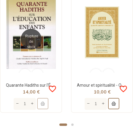
Rupture
de
stock
Quarante Hadiths sur l'Éducation des Enfants - Shaykh Al-'Aqil - Daroussalam
Amour et spiritualité - Quarante hadiths du Prophète - Tasnim
favorite_border
favorite_border
14,00 €
10,00 €