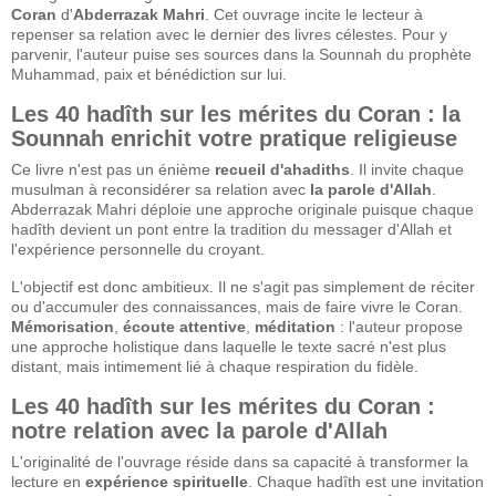
Coran
d'
Abderrazak Mahri
. Cet ouvrage incite le lecteur à
repenser sa relation avec le dernier des livres célestes. Pour y
parvenir, l'auteur puise ses sources dans la Sounnah du prophète
Muhammad, paix et bénédiction sur lui.
Les 40 hadîth sur les mérites du Coran : la
Sounnah enrichit votre pratique religieuse
Ce livre n'est pas un énième
recueil d'ahadiths
. Il invite chaque
musulman à reconsidérer sa relation avec
la parole d'Allah
.
Abderrazak Mahri déploie une approche originale puisque chaque
hadîth devient un pont entre la tradition du messager d'Allah et
l'expérience personnelle du croyant.
L'objectif est donc ambitieux. Il ne s'agit pas simplement de réciter
ou d'accumuler des connaissances, mais de faire vivre le Coran.
Mémorisation
,
écoute attentive
,
méditation
: l'auteur propose
une approche holistique dans laquelle le texte sacré n'est plus
distant, mais intimement lié à chaque respiration du fidèle.
Les 40 hadîth sur les mérites du Coran :
notre relation avec la parole d'Allah
L'originalité de l'ouvrage réside dans sa capacité à transformer la
lecture en
expérience spirituelle
. Chaque hadîth est une invitation