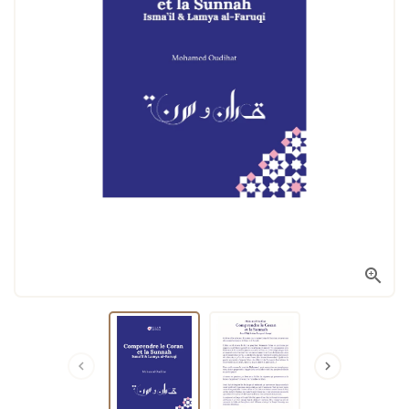


