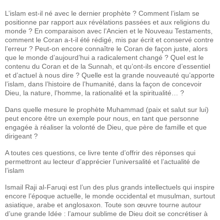
L’islam est-il né avec le dernier prophète ? Comment l’islam se
positionne par rapport aux révélations passées et aux religions du
monde ? En comparaison avec l’Ancien et le Nouveau Testaments,
comment le Coran a-t-il été rédigé, mis par écrit et conservé contre
l’erreur ? Peut-on encore connaître le Coran de façon juste, alors
que le monde d’aujourd’hui a radicalement changé ? Quel est le
contenu du Coran et de la Sunnah, et qu’ont-ils encore d’essentiel
et d’actuel à nous dire ? Quelle est la grande nouveauté qu’apporte
l’islam, dans l’histoire de l’humanité, dans la façon de concevoir
Dieu, la nature, l’homme, la rationalité et la spiritualité… ?
Dans quelle mesure le prophète Muhammad (paix et salut sur lui)
peut encore être un exemple pour nous, en tant que personne
engagée à réaliser la volonté de Dieu, que père de famille et que
dirigeant ?
A toutes ces questions, ce livre tente d’offrir des réponses qui
permettront au lecteur d’apprécier l’universalité et l’actualité de
l’islam
Ismail Raji al-Faruqi est l’un des plus grands intellectuels qui inspire
encore l’époque actuelle, le monde occidental et musulman, surtout
asiatique, arabe et anglosaxon. Toute son œuvre tourne autour
d’une grande Idée : l’amour sublime de Dieu doit se concrétiser à