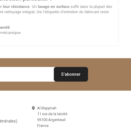
r leur résistance
. Un
lavage en surface
suffit dans la plupart des
t nettoyage intégral, lire l’étiquette d’entretien du fabricant reste
mandé
e mécanique
Al Bayyinah

11 rue de la laïcité
95100 Argenteuil
Générales)
France