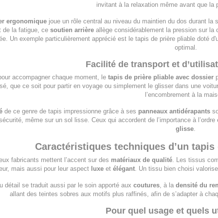
invitant à la relaxation même avant que la
er ergonomique
joue un rôle central au niveau du maintien du dos durant la 
 de la fatigue, ce
soutien arrière
allège considérablement la pression sur la co
ée. Un exemple particulièrement apprécié est le tapis de prière pliable doté d
optimal.
Facilité de transport et d’utilis
pour accompagner chaque moment, le
tapis de prière pliable avec dossier
p
isé, que ce soit pour partir en voyage ou simplement le glisser dans une voiture
l’encombrement à la mais
é
de ce genre de tapis impressionne grâce à ses
panneaux antidérapants
so
 sécurité, même sur un sol lisse. Ceux qui accordent de l’importance à l’ordre 
glisse
.
Caractéristiques techniques d’un tapis
ux fabricants mettent l’accent sur des
matériaux de qualité
. Les tissus c
eur, mais aussi pour leur aspect
luxe
et
élégant
. Un tissu bien choisi valoris
u détail se traduit aussi par le soin apporté aux
coutures
, à la
densité du r
allant des teintes sobres aux motifs plus raffinés, afin de s’adapter à cha
Pour quel usage et quels ut