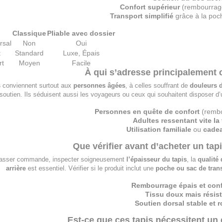
Confort supérieur
(rembourrage
Transport simplifié
grâce à la poc
Classique
Pliable avec dossier
rsal
Non
Oui
t
Standard
Luxe, Épais
rt
Moyen
Facile
À qui s’adresse principalement c
s
conviennent surtout aux
personnes âgées
, à celles souffrant de
douleurs 
soutien. Ils séduisent aussi les voyageurs ou ceux qui souhaitent disposer d
Personnes en quête de confort
(rembo
Adultes ressentant vite la
Utilisation familiale
ou
cadea
Que vérifier avant d’acheter un tapi
asser commande, inspecter soigneusement
l’épaisseur du tapis
, la
qualité 
arrière
est essentiel. Vérifier si le produit inclut une
poche ou sac de tran
Rembourrage épais et conf
Tissu doux mais résis
Soutien dorsal stable et 
Est-ce que ces tapis nécessitent un e