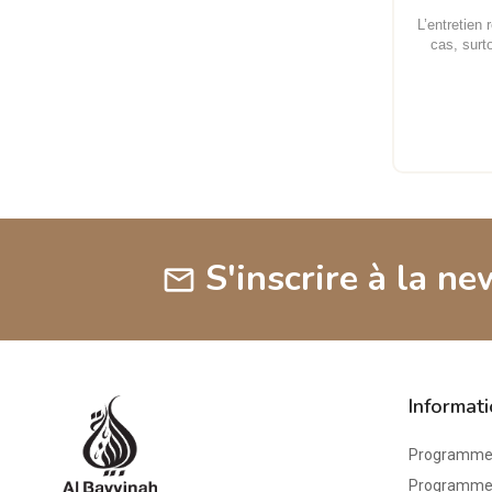
L’entretien
cas, surt
S'inscrire à la ne
mail
Informat
Programme 
Programme d