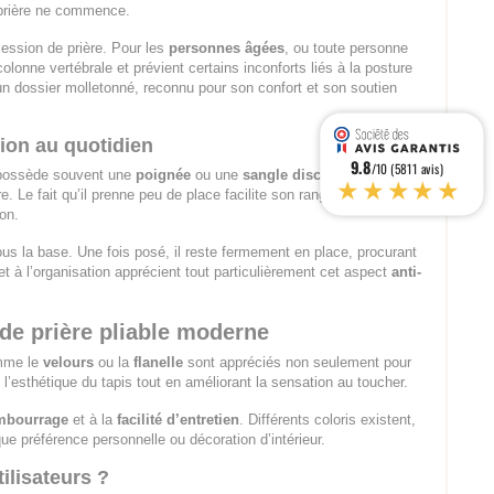
 prière ne commence.
session de prière. Pour les
personnes âgées
, ou toute personne
lonne vertébrale et prévient certains inconforts liés à la posture
'un dossier molletonné, reconnu pour son confort et son soutien
ation au quotidien
9.8
/10 (5811 avis)
ossède souvent une
poignée
ou une
sangle discrète
pour un
★★★★★
. Le fait qu’il prenne peu de place facilite son rangement et limite
on.
us la base. Une fois posé, il reste fermement en place, procurant
et à l’organisation apprécient tout particulièrement cet aspect
anti-
 de prière pliable moderne
omme le
velours
ou la
flanelle
sont appréciés non seulement pour
e l’esthétique du tapis tout en améliorant la sensation au toucher.
embourrage
et à la
facilité d’entretien
. Différents coloris existent,
que préférence personnelle ou décoration d’intérieur.
ilisateurs ?