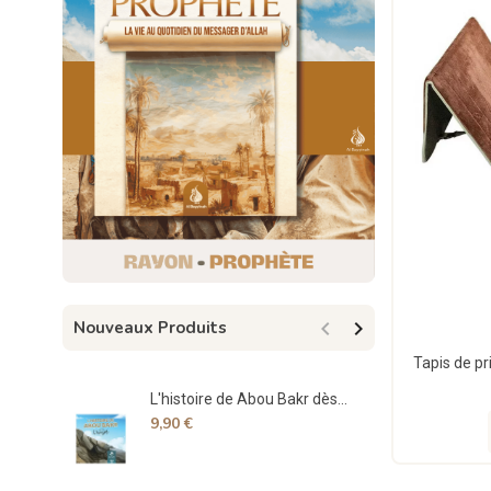


Nouveaux Produits
L'histoire de Abou Bakr dès...
Spe
9,90 €
17,