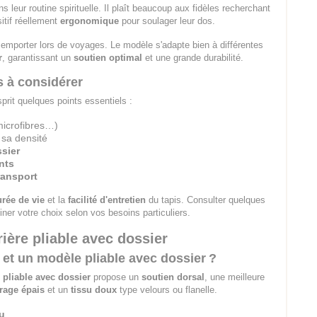
s leur routine spirituelle. Il plaît beaucoup aux fidèles recherchant
itif réellement
ergonomique
pour soulager leur dos.
emporter lors de voyages. Le modèle s'adapte bien à différentes
r
, garantissant un
soutien optimal
et une grande durabilité.
s à considérer
rit quelques points essentiels :
 microfibres…)
 sa densité
ssier
nts
ransport
rée de vie
et la
facilité d'entretien
du tapis. Consulter quelques
finer votre choix selon vos besoins particuliers.
ière pliable avec dossier
e et un modèle pliable avec dossier ?
pliable avec dossier
propose un
soutien dorsal
, une meilleure
rage épais
et un
tissu doux
type velours ou flanelle.
u