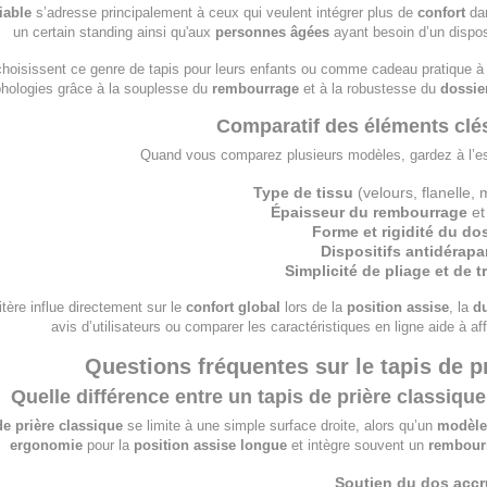
iable
s’adresse principalement à ceux qui veulent intégrer plus de
confort
dan
un certain standing ainsi qu'aux
personnes âgées
ayant besoin d’un dispos
choisissent ce genre de tapis pour leurs enfants ou comme cadeau pratique à 
hologies grâce à la souplesse du
rembourrage
et à la robustesse du
dossie
Comparatif des éléments clé
Quand vous comparez plusieurs modèles, gardez à l’esp
Type de tissu
(velours, flanelle,
Épaisseur du rembourrage
et
Forme et rigidité du do
Dispositifs antidérapa
Simplicité de pliage et de t
tère influe directement sur le
confort global
lors de la
position assise
, la
du
avis d’utilisateurs ou comparer les caractéristiques en ligne aide à af
Questions fréquentes sur le tapis de pr
Quelle différence entre un tapis de prière classiqu
de prière classique
se limite à une simple surface droite, alors qu’un
modèle 
ergonomie
pour la
position assise longue
et intègre souvent un
rembour
Soutien du dos accr