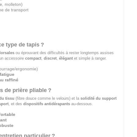
, molleton)
he de transport
e type de tapis ?
dorsales
ou éprouvant des difficultés à rester longtemps assises
’un accessoire
compact
,
discret
,
élégant
et simple à ranger.
urrage/ergonomie)
 fatigue
u raffiné
s de prière pliable ?
du tissu
(fibre douce comme le velours) et la
solidité du support
sport
, et des
dispositifs antidérapants
au-dessous.
ortable
tant
robuste
ntretien particulier ?