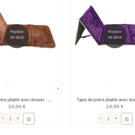
Rupture
Rupture
de stock
de stock
Tapis de prière pliable avec dossier - marron - Nina Groupe
20,00 €
20,00 €
edeen - Apprends des...
La vie du Prophète racontée...
90 €
15,00 €