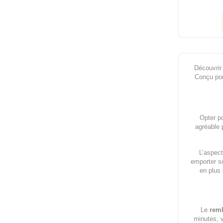
Découvrir
Conçu pou
Opter p
agréable 
L’aspec
emporter so
en plus 
Le
rem
minutes, v