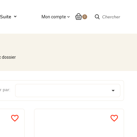
Suite
Mon compte
expand_more
Chercher
0
c dossier

r par:
favorite_border
favorite_border