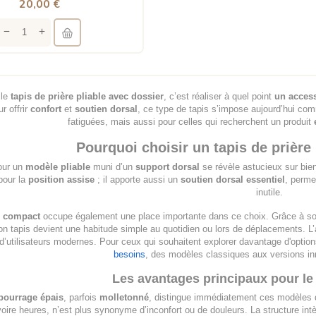
20,00 €
 le
tapis de prière pliable avec dossier
, c’est réaliser à quel point
un acces
r offrir
confort
et
soutien dorsal
, ce type de tapis s’impose aujourd’hui co
fatiguées, mais aussi pour celles qui recherchent un produit
Pourquoi choisir un tapis de prière 
our un
modèle pliable
muni d’un
support dorsal
se révèle astucieux sur bie
pour la
position assise
; il apporte aussi un
soutien dorsal essentiel
, perme
inutile.
t
compact
occupe également une place importante dans ce choix. Grâce à s
n tapis devient une habitude simple au quotidien ou lors de déplacements. L’
d’utilisateurs modernes. Pour ceux qui souhaitent explorer davantage d'options
besoins
, des modèles classiques aux versions i
Les avantages principaux pour le 
bourrage épais
, parfois
molletonné
, distingue immédiatement ces modèles de
oire heures, n’est plus synonyme d’inconfort ou de douleurs. La structure in