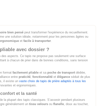
soire bien pensé
peut transformer l'expérience du recueillement.
mme une solution idéale, notamment pour les personnes âgées ou
ergonomique
et
facile à transporter
.
pliable avec dossier ?
n des aspects. Ce tapis ne propose pas seulement une surface
ttant à chacun de prier dans de bonnes conditions, sans tension
on format
facilement pliable
et sa
poche de transport
dédiée,
alliance entre
praticité
,
fonctionnalité
et
élégance
séduit de plus
, il existe un
vaste choix de tapis de prière adaptés à tous les
nnovantes et ergonomiques.
confort et la santé
 la plupart des tapis classiques. S’asseoir pendant plusieurs
tègre généralement un
tissu velours
ou
flanelle
, doux au toucher,