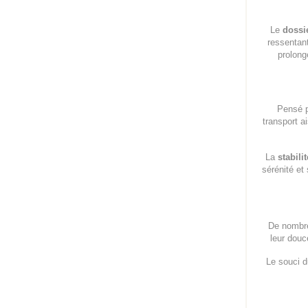
Le
dossi
ressentant
prolong
Pensé 
transport a
La
stabilit
sérénité et
De nombre
leur douc
Le souci d