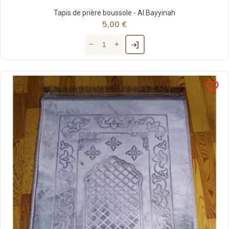
Tapis de prière boussole - Al Bayyinah
5,00 €
favorite_border