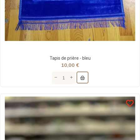
Tapis de prière - bleu
10,00 €
favorite_border