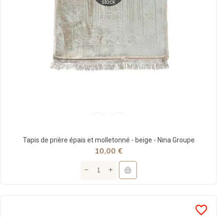
stock
Tapis de prière épais et molletonné - beige - Nina Groupe
10,00 €
favorite_border