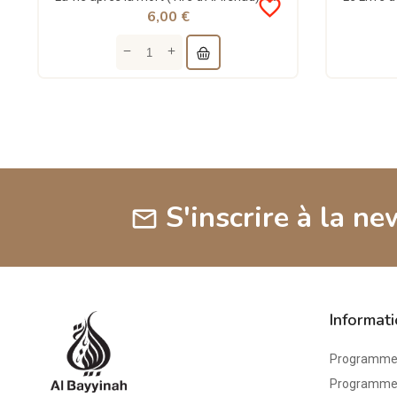
favorite_border
6,00 €
S'inscrire à la ne
mail
Informat
Programme 
Programme d