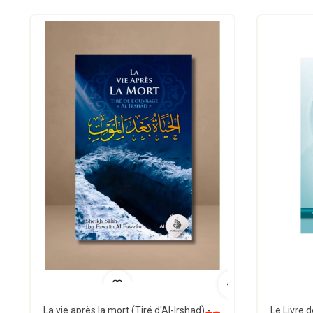
La vie après la mort (Tiré d'Al-Irshad) - Shaykh Al-Fawzân - Al Bayyinah