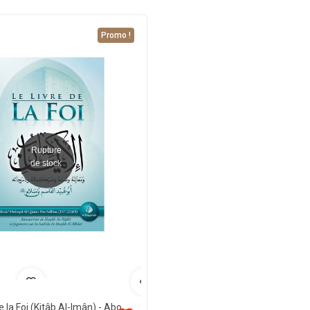
Promo !
Rupture
de stock
Le Livre de la Foi (Kitâb Al-Imân) - Abou Oubayd Ibn Sallâm - Al Bayyinah