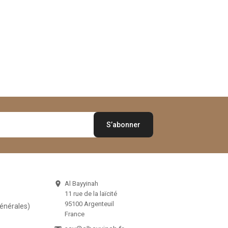
Al Bayyinah

11 rue de la laïcité
95100 Argenteuil
Générales)
France