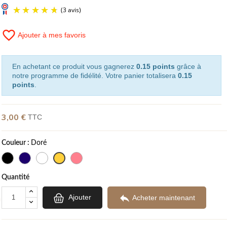
favorite_border
Ajouter à mes favoris
(3 avis)
En achetant ce produit vous gagnerez
0.15 points
grâce à
notre programme de fidélité. Votre panier totalisera
0.15
points
.
3,00 €
TTC
Couleur :
Doré
Quantité

Ajouter
Acheter maintenant