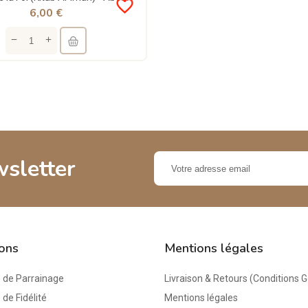
favorite_border
6,00 €
wsletter
ions
Mentions légales
de Parrainage
Livraison & Retours (Conditions 
e Fidélité
Mentions légales