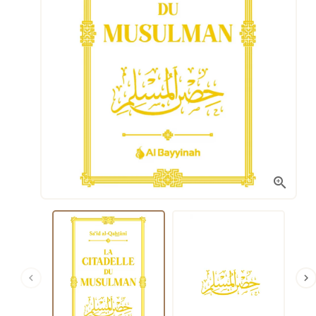


