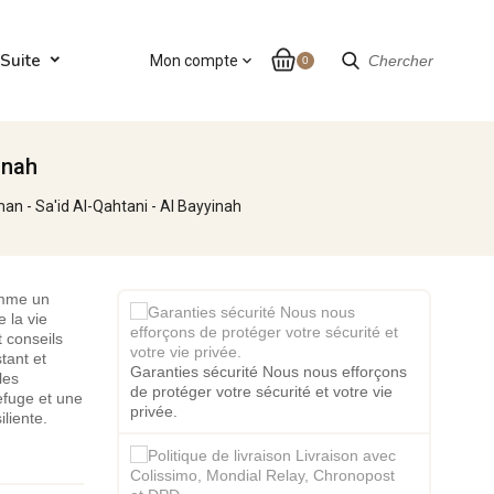
Suite
Mon compte
expand_more
Chercher
0
inah
an - Sa'id Al-Qahtani - Al Bayyinah
omme un
e la vie
 conseils
stant et
Garanties sécurité Nous nous efforçons
les
de protéger votre sécurité et votre vie
refuge et une
privée.
iliente.