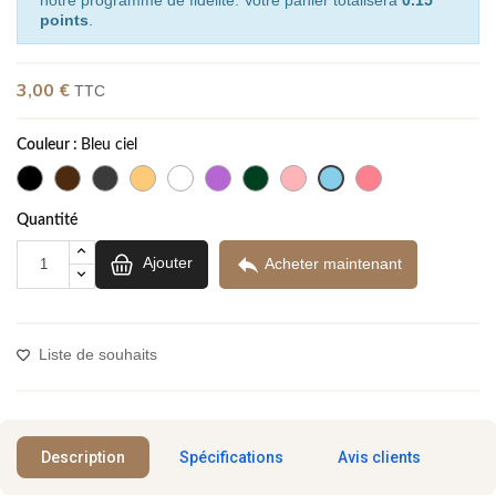
points
.
3,00 €
TTC
(6 avis)
Couleur :
Bleu ciel
Quantité

Ajouter
Acheter maintenant
Liste de souhaits
Description
Spécifications
Avis clients