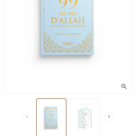


