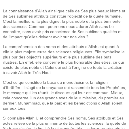
La connaissance d’Allah ainsi que celle de Ses plus beaux Noms et
de Ses sublimes attributs constitue l’objectif de la quête humaine.
C’est la meilleure, la plus digne, la plus noble et la plus éminente
des sciences. Comment pourrions nous adorer Allah sans Le
connaître, sans avoir pris conscience de Ses sublimes qualités et
de l'impact qu'elles doivent avoir sur nos vies ?
La compréhension des noms et des attributs d’Allah est quant à
elle la plus majestueuse des sciences religieuses. Elle symbolise le
plus pur des objectifs supérieurs et le plus sublime des buts
illustres. En effet, elle concerne le plus honorable des êtres, ce qui
existe de plus noble et Celui qui est à l'origine de toute la création,
à savoir Allah le Très-Haut.
C’est ce qui constitue la base du monothéisme, la religion
d’Ibrâhîm. Il s’agit de la croyance qui rassemble tous les Prophètes,
le message qui les réunit, le discours qui leur est commun. Mieux,
cela concerne l’un des grands axes de leur mission, du premier au
dernier, Muhammad, que la paix et les bénédictions d’Allah soient
sur eux tous.
Si connaître Allah U et comprendre Ses noms, Ses attributs et Ses
actes relève de la plus éminente de toutes les sciences, la quête de
Sa Face s’avère la finalité la plus vénérable, L’adorer représente le