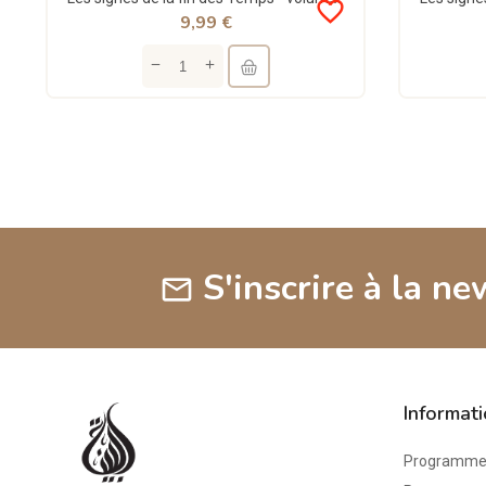
favorite_border
9,99 €
S'inscrire à la ne
mail
Informat
Programme 