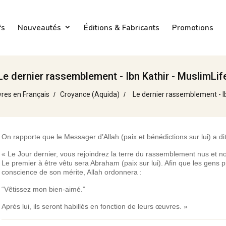
fs
Nouveautés
Éditions & Fabricants
Promotions
Le dernier rassemblement - Ibn Kathir - MuslimLif
vres en Français
Croyance (Aquida)
Le dernier rassemblement - Ib
On rapporte que le Messager d’Allah (paix et bénédictions sur lui) a dit
« Le Jour dernier, vous rejoindrez la terre du rassemblement nus et no
Le premier à être vêtu sera Abraham (paix sur lui). Afin que les gens 
conscience de son mérite, Allah ordonnera :
“Vêtissez mon bien-aimé.”
Après lui, ils seront habillés en fonction de leurs œuvres. »