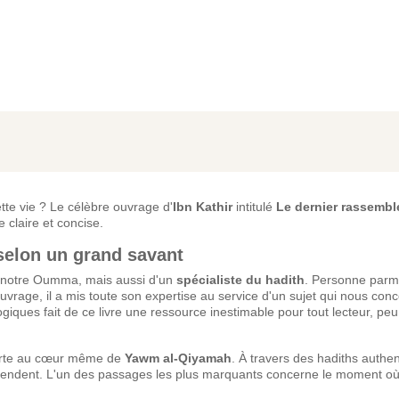
tte vie ? Le célèbre ouvrage d'
Ibn Kathir
intitulé
Le dernier rassemb
 claire et concise.
selon un grand savant
 notre Oumma, mais aussi d'un
spécialiste du hadith
. Personne parmi
rage, il a mis toute son expertise au service d'un sujet qui nous conc
ogiques fait de ce livre une ressource inestimable pour tout lecteur, pe
porte au cœur même de
Yawm al-Qiyamah
. À travers des hadiths authe
ttendent. L'un des passages les plus marquants concerne le moment où