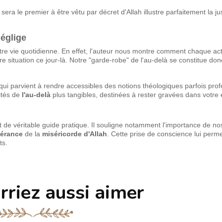
 sera le premier à être vêtu par décret d'Allah illustre parfaitement la jus
églige
 notre vie quotidienne. En effet, l'auteur nous montre comment chaque a
e situation ce jour-là. Notre "garde-robe" de l'au-delà se constitue do
r qui parvient à rendre accessibles des notions théologiques parfois pro
lités de
l'au-delà
plus tangibles, destinées à rester gravées dans votre e
rt de véritable guide pratique. Il souligne notamment l'importance de no
spérance
de la
miséricorde d'Allah
. Cette prise de conscience lui perm
ts.
rriez aussi aimer