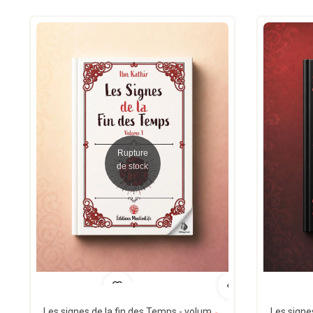
Rupture
de stock
Les signes de la fin des Temps - volume 1 - Ibn Kathir - MuslimLife