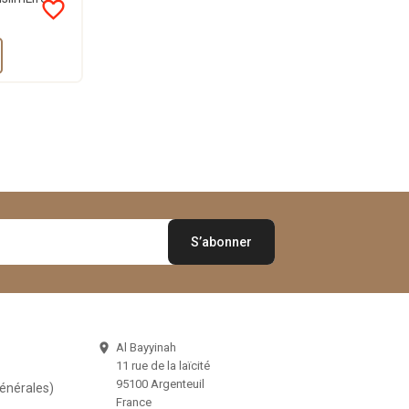
favorite_border
Al Bayyinah

11 rue de la laïcité
95100 Argenteuil
Générales)
France