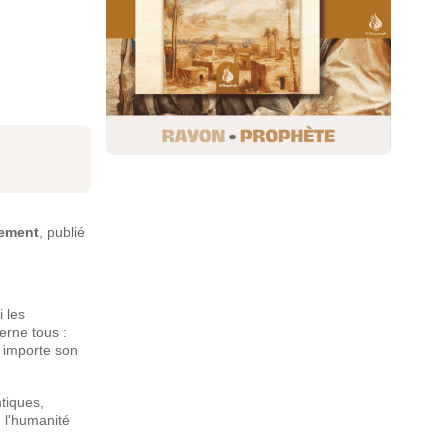
lement
, publié
 les
erne tous :
u importe son
ntiques,
 l'humanité