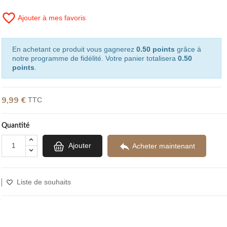
favorite_border
Ajouter à mes favoris
En achetant ce produit vous gagnerez
0.50 points
grâce à
notre programme de fidélité. Votre panier totalisera
0.50
points
.
9,99 €
TTC
Quantité

Ajouter
Acheter maintenant
Liste de souhaits