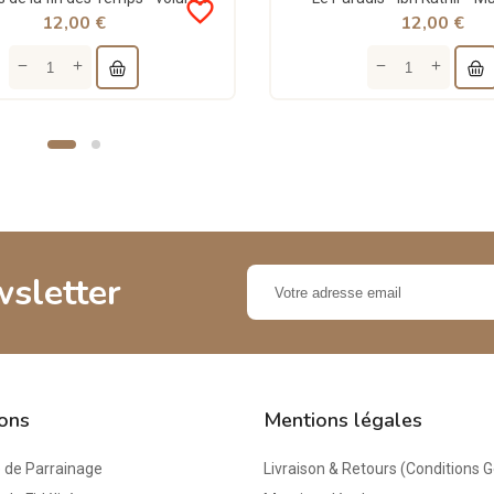
favorite_border
12,00 €
12,00 €
wsletter
ions
Mentions légales
de Parrainage
Livraison & Retours (Conditions 