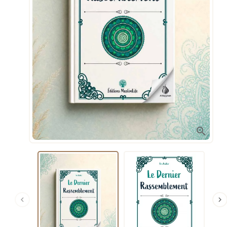


