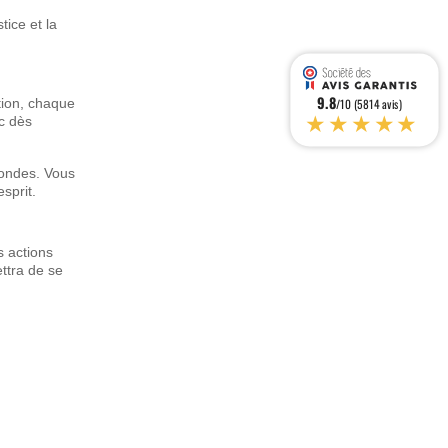
tice et la
9.8
ction, chaque
/10 (5814 avis)
★★★★★
nc dès
fondes. Vous
sprit.
s actions
ettra de se