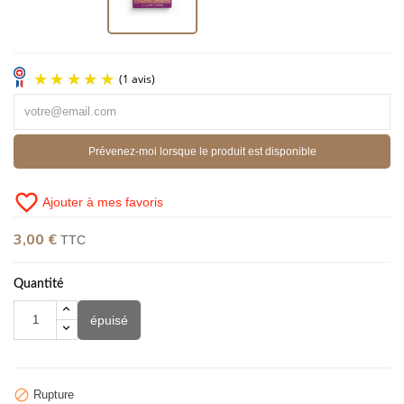
Prévenez-moi lorsque le produit est disponible
favorite_border
Ajouter à mes favoris
(1 avis)
3,00 €
TTC
Quantité
épuisé

Rupture