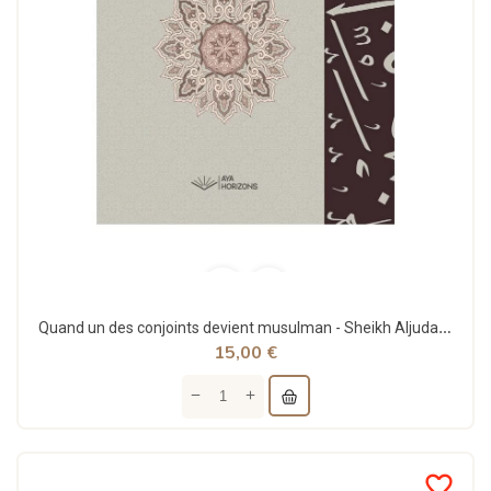
Quand un des conjoints devient musulman - Sheikh Aljudai - Aya Horizons
15,00 €
favorite_border