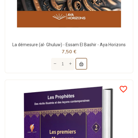
La démesure (al- Ghuluw) - Essam El Bashir - Aya Horizons
7,50 €
favorite_border