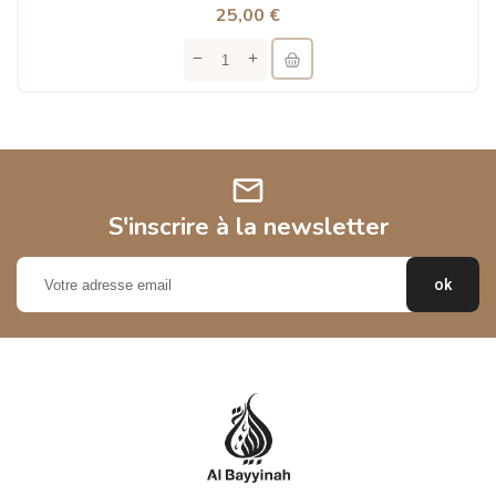
25,00 €
mail
S'inscrire à la newsletter