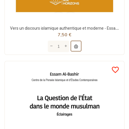
Vers un discours islamique authentique et moderne - Essam Al Bashir - Aya Horizons
7,50 €
favorite_border