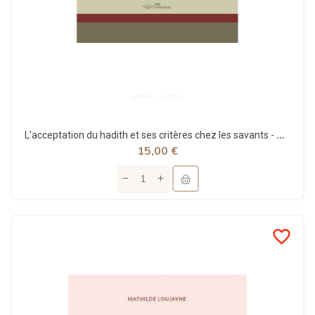
L'acceptation du hadith et ses critères chez les savants - Aya Horizons
15,00 €
favorite_border