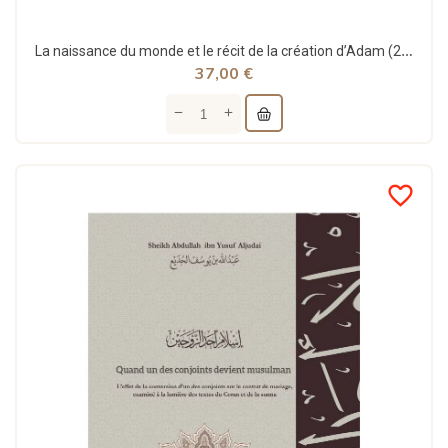
La naissance du monde et le récit de la création d’Adam (2 tomes) - Aya Horizons
37,00 €
favorite_border