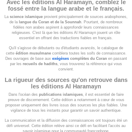
Avec les éditions Al Haramayn, comblez le
fossé entre la langue arabe et le français.
La
science islamique
provient principalement de sources arabophones,
de la
langue du Coran et de la Sounnah
. Pourtant, de nombreux
fidèles non arabes aspirent à approfondir leurs connaissances
religieuses. C'est là que les éditions Al Haramayn jouent un rôle
essentiel en offrant des traductions fiables en français.
Qu'il s'agisse de débutants ou d'étudiants avancés, le catalogue de
cette
édition musulmane
comblera toutes les soifs de connaissance.
Des ouvrages de base aux
exégèses
complètes du Coran
en passant
par les
recueils de hadiths
, vous trouverez la référence qui vous
convient.
La rigueur des sources qu'on retrouve dans
les éditions Al Haramayn
Dans l'océan des
publications islamiques
, il est essentiel de faire
preuve de discernement. Cette édition a notamment à cœur de vous
proposer uniquement des livres issus des sources les plus fiables. Une
vigilance de tous les instants pour garantir un savoir authentique.
La communication et la diffusion des connaissances ont toujours été un
défi universel. Cette édition relève ainsi ce défi en facilitant l'accès au
savoir islamique pour la communauté francophone.