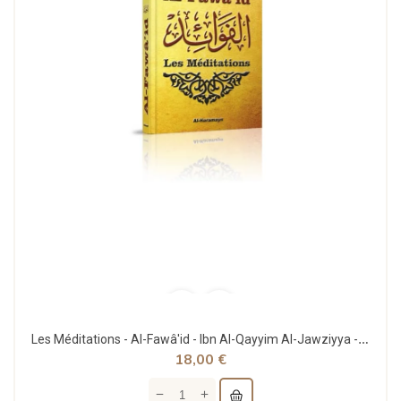
Les Méditations - Al-Fawâ'id - Ibn Al-Qayyim Al-Jawziyya - Al Haramayn
18,00 €