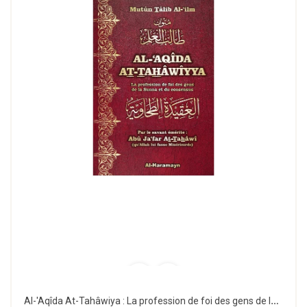
Al-'Aqîda At-Tahâwiya : La profession de foi des gens de la Sunna et du consensus - Al Haramayn