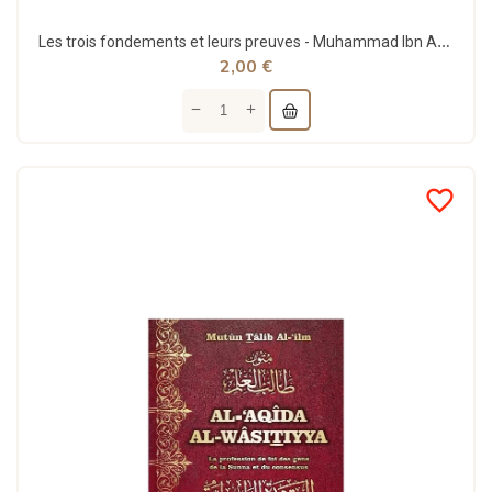
Les trois fondements et leurs preuves - Muhammad Ibn Abdel Wahhab - Al Haramayn
2,00 €
favorite_border