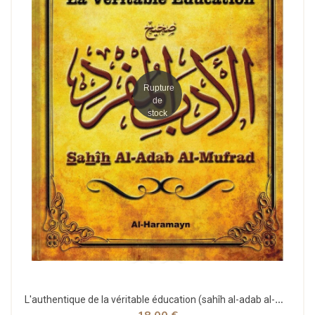
Rupture
de
stock
L'authentique de la véritable éducation (sahîh al-adab al-mufrad) - al Bukhârî - al-haramayn