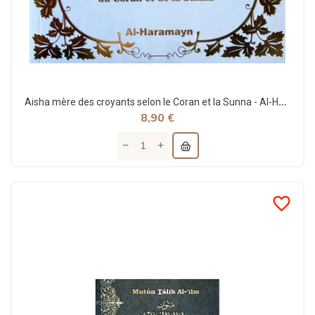
Aisha mère des croyants selon le Coran et la Sunna - Al-Haramayn
8,90 €
favorite_border