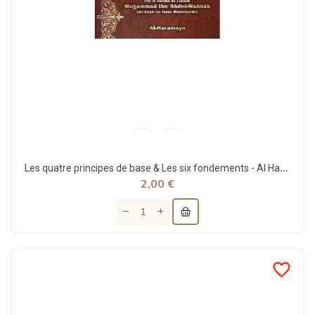
Les quatre principes de base & Les six fondements - Al Haramayn
2,00 €
favorite_border