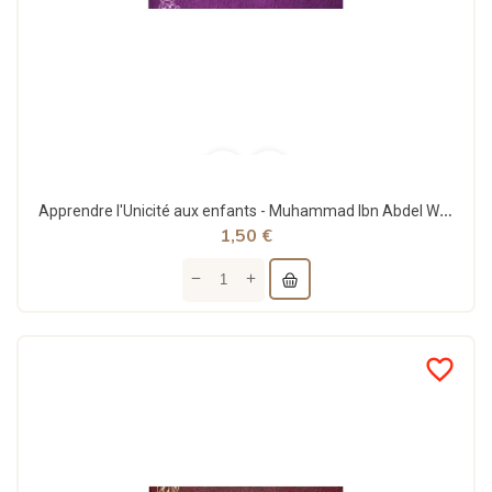
Apprendre l'Unicité aux enfants - Muhammad Ibn Abdel Wahhab - Al Haramayn
1,50 €
favorite_border