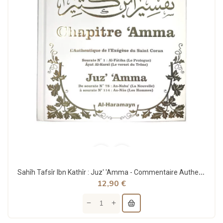
Sahîh Tafsîr Ibn Kathîr : Juz' 'Amma - Commentaire Authentique de Chapitre 'Amma avec Al-Fâtiha...
12,90 €