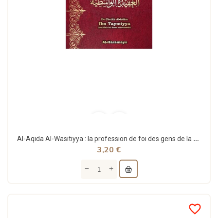
Al-Aqida Al-Wasitiyya : la profession de foi des gens de la Sunna - Ibn Taymiyya - Al Haramayn
3,20 €
favorite_border