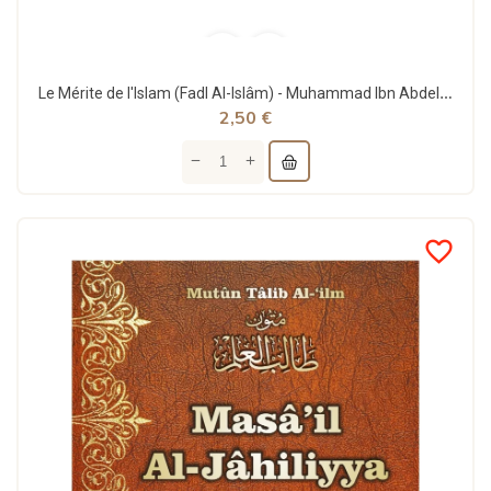
Le Mérite de l'Islam (Fadl Al-lslâm) - Muhammad Ibn Abdel Wahhab - Al Haramayn
2,50 €
favorite_border