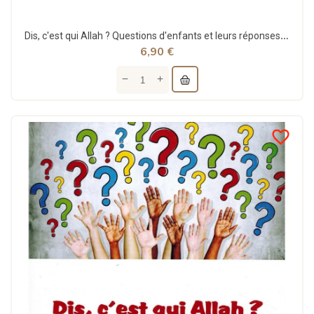
Dis, c'est qui Allah ? Questions d'enfants et leurs réponses (5/8 ans) - Al-Haramayn
6,90 €
favorite_border