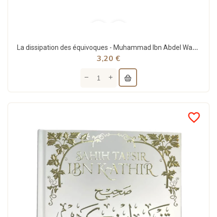
La dissipation des équivoques - Muhammad Ibn Abdel Wahhab - Al Haramayn
3,20 €
favorite_border