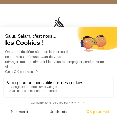
Al Bayyinah est votre source de confiance pour des livres, vêtements
et autres produits qui reflètent l'excellence de la culture musulmane.

Informations

Mentions légales

Informations de magasin
© 2026 - Librairie Al Bayyinah