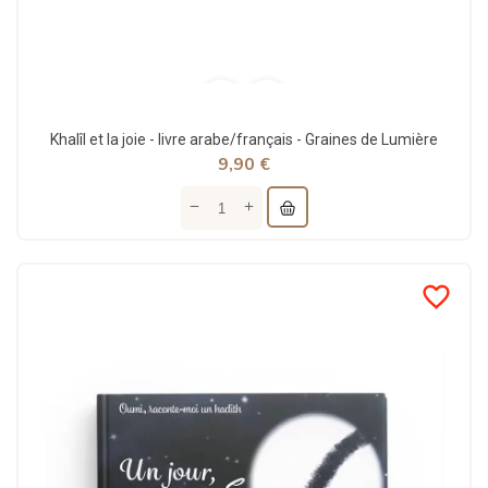
Khalîl et la joie - livre arabe/français - Graines de Lumière
9,90 €
favorite_border