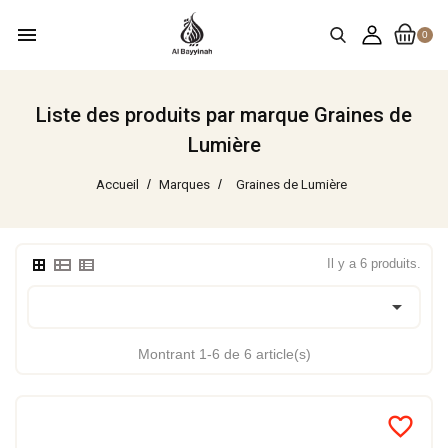
menu
0
Liste des produits par marque Graines de
Lumière
Accueil
Marques
Graines de Lumière
Il y a 6 produits.

Montrant 1-6 de 6 article(s)
favorite_border