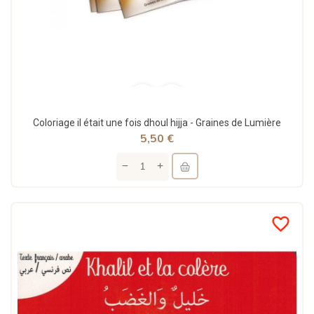
Coloriage il était une fois dhoul hijja - Graines de Lumière
5,50 €
favorite_border