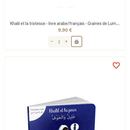
Khalil et la tristesse - livre arabe/français - Graines de Lumière
9,90 €
favorite_border