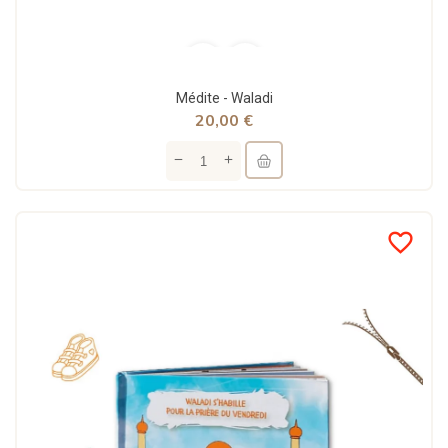
Médite - Waladi
20,00 €
favorite_border