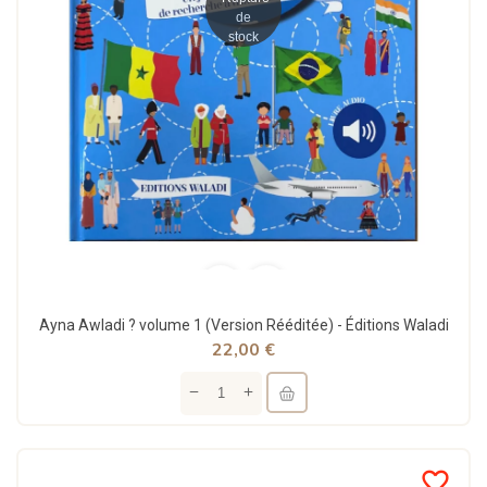
de
stock
Ayna Awladi ? volume 1 (Version Rééditée) - Éditions Waladi
22,00 €
favorite_border