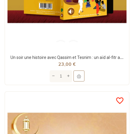
Un soir une histoire avec Qassim et Tesnim : un aïd al-fitr au Sénégal - Waladi
23,00 €
favorite_border