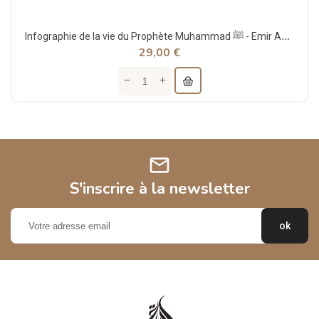
Infographie de la vie du Prophète Muhammad ﷺ - Emir Abu Farès - Misericordia
29,00 €
mail
S'inscrire à la newsletter