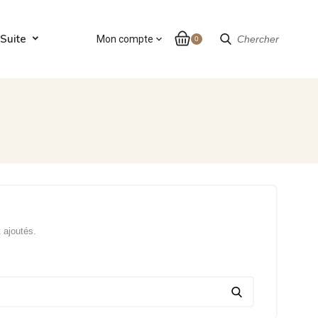
Suite
Mon compte
expand_more
Chercher
0
t ajoutés.