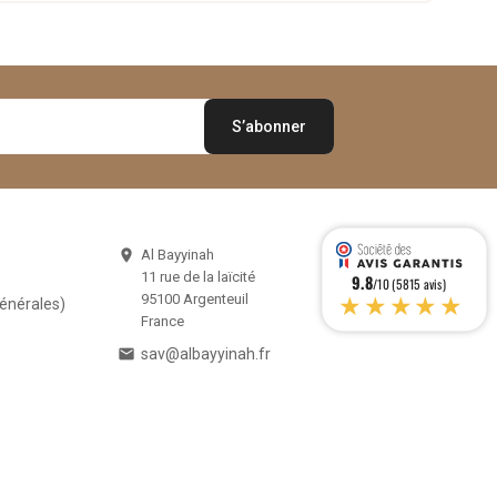
Al Bayyinah

11 rue de la laïcité
9.8
/10 (5815 avis)
★★★★★
95100 Argenteuil
Générales)
France

sav@albayyinah.fr