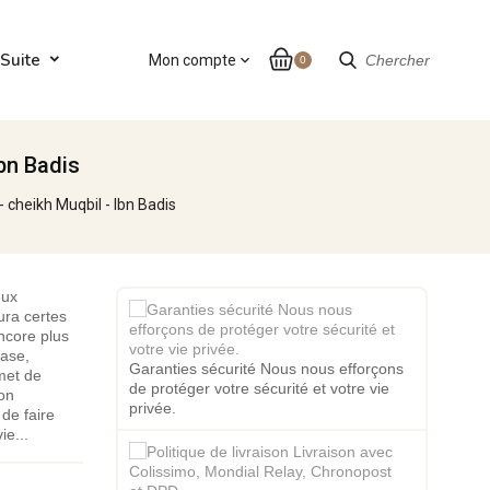
Suite
Mon compte
expand_more
Chercher
0
Ibn Badis
- cheikh Muqbil - Ibn Badis
eux
aura certes
encore plus
base,
Garanties sécurité Nous nous efforçons
met de
de protéger votre sécurité et votre vie
son
privée.
e...