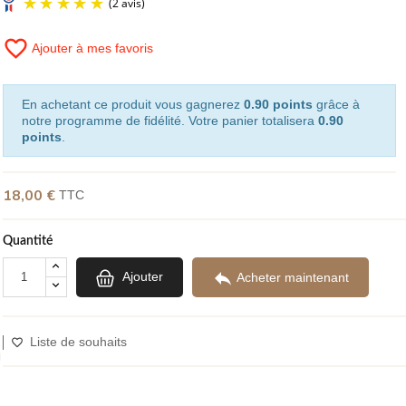
favorite_border
Ajouter à mes favoris
(2 avis)
En achetant ce produit vous gagnerez
0.90 points
grâce à
notre programme de fidélité. Votre panier totalisera
0.90
points
.
18,00 €
TTC
Quantité

Ajouter
Acheter maintenant
Liste de souhaits