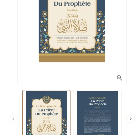


