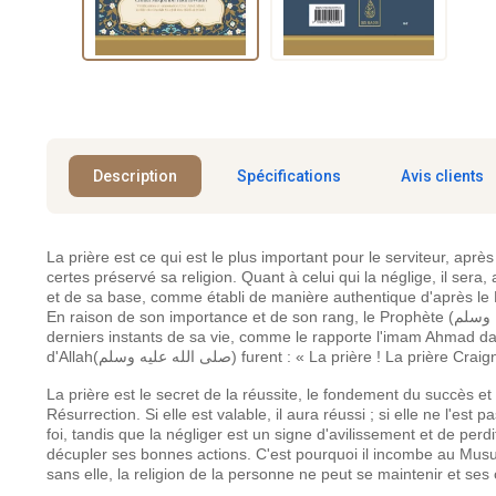
Description
Spécifications
Avis clients
La prière est ce qui est le plus important pour le serviteur, après
certes préservé sa religion. Quant à celui qui la néglige, il sera,
et de sa base, comme établi de manière authentique d'après le Pro
En raison de son importance et de son rang, le Prophète (صلى الله عليه وسلم) ne cessa de faire des recommandations à son sujet, même aux
derniers instants de sa vie, comme le rapporte l'imam Ahmad d
d'Allah(صلى الله عليه وسلم) furent : « La prière !
La prière est le secret de la réussite, le fondement du succès et
Résurrection. Si elle est valable, il aura réussi ; si elle ne l'es
foi, tandis que la négliger est un signe d'avilissement et de perd
décupler ses bonnes actions. C'est pourquoi il incombe au Musulm
sans elle, la religion de la personne ne peut se maintenir et se