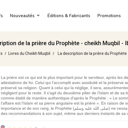
fs
Nouveautés
Éditions & Fabricants
Promotions
iption de la prière du Prophète - cheikh Muqbil - 
rs
Livres du Cheikh Muqbil
La description de la prière du Prophète 
La prière est ce qui est le plus important pour le serviteur, après les d
attestations de foi. Celui qui l'accomplit avec assiduité et la préserve 
préservé sa religion. Quant à celui qui la néglige, il sera, assurément
négligent pour le reste. Il s'agit du deuxième pilier de l'Islam et de sa 
comme établi de manière authentique d'après le Prophète : « Le som
l'affaire est l'Islam et sa pierre angulaire est la prière ». En raison de 
importance et de son rang, le Prophète (صلى الله عليه وسلم) ne cessa de faire
des recommandations à son sujet, même aux derniers instants de sa vi