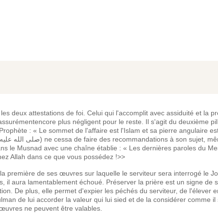
 les deux attestations de foi. Celui qui l'accomplit avec assiduité et la 
 assurémentencore plus négligent pour le reste. Il s'agit du deuxième pil
phète : « Le sommet de l'affaire est l'Islam et sa pierre angulaire est 
ans le Musnad avec une chaîne établie : « Les dernières paroles du M
 La prière Craignez Allah dans ce que vous possédez !>>
 la première de ses œuvres sur laquelle le serviteur sera interrogé le Jo
t pas, il aura lamentablement échoué. Préserver la prière est un signe de s
ition. De plus, elle permet d'expier les péchés du serviteur, de l'élever 
an de lui accorder la valeur qui lui sied et de la considérer comme il s
s œuvres ne peuvent être valables.