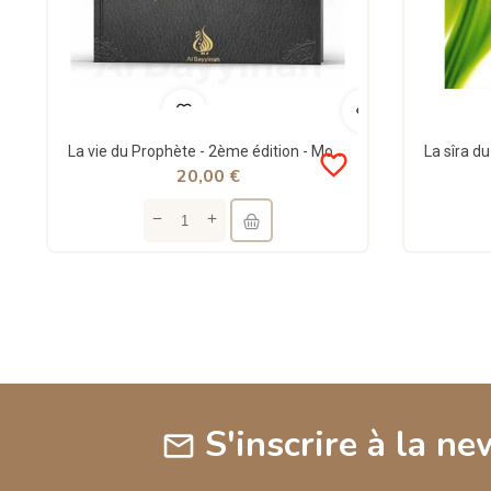
La vie du Prophète - 2ème édition - Mohamed Ibn Abdelwahab - Al Bayyinah
favorite_border
20,00 €
S'inscrire à la ne
mail