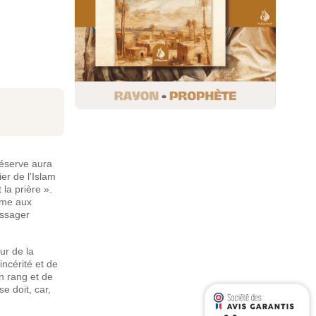
préserve aura
ier de l'Islam
la prière ».
essager
ur de la
incérité et de
en rang et de
e doit, car,