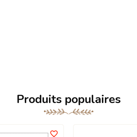
Produits populaires
favorite_border