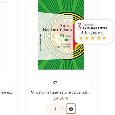
9.8
/10 (5813 avis)
★★★★★
Théorie structurale de la monnaie et applications - Jean Rémy - Sigest
Africa unite ! une histoire du panafricanisme - poche - Amzat Boukari-yabara - La découverte
14,50 €