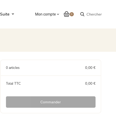
Suite
Mon compte
expand_more
Chercher
0
0,00 €
0 articles
0,00 €
Total TTC
Commander