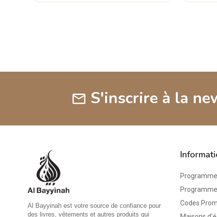
S'inscrire à la ne
mail
Informat
Programme 
Programme d
Codes Pro
Al Bayyinah est votre source de confiance pour
des livres, vêtements et autres produits qui
Maisons d'é