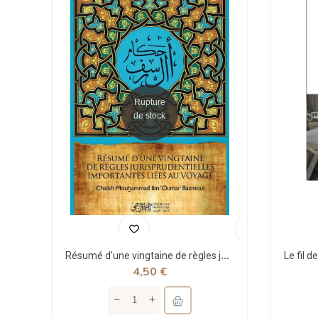
Rupture
de stock
Résumé d'une vingtaine de règles jurisprudentielles liées au voyage - Bazmoul - Héritage...
4,50 €