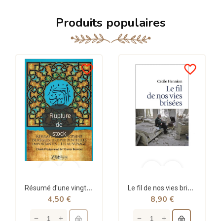
Produits populaires
favorite_border
favorite_border
Rupture
de
stock
Résumé d'une vingtaine de règles jurisprudentielles liées au voyage - Bazmoul - Héritage...
Le fil de nos vies brisées - poche - Cécile Hennion - Points
4,50 €
8,90 €