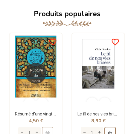
Produits populaires
favorite_border
favorite_border
Rupture
de
stock
Résumé d'une vingtaine de règles jurisprudentielles liées au voyage - Bazmoul - Héritage...
Le fil de nos vies brisées - poche - Cécile Hennion - Points
4,50 €
8,90 €