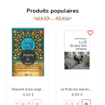
Produits populaires
favorite_border
favorite_border
Rupture
de
stock
Résumé d'une vingtaine de règles jurisprudentielles liées au voyage - Bazmoul - Héritage...
Le fil de nos vies brisées - poche - Cécile Hennion - Points
4,50 €
8,90 €