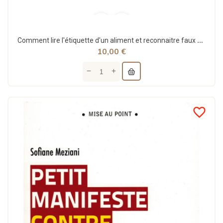
Comment lire l'étiquette d'un aliment et reconnaitre faux produits naturels et vrais produits...
10,00 €
favorite_border