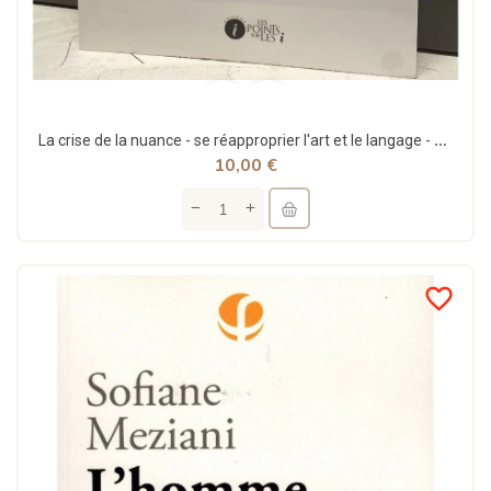
La crise de la nuance - se réapproprier l'art et le langage - Abderrahim Bouzelmate
10,00 €
favorite_border