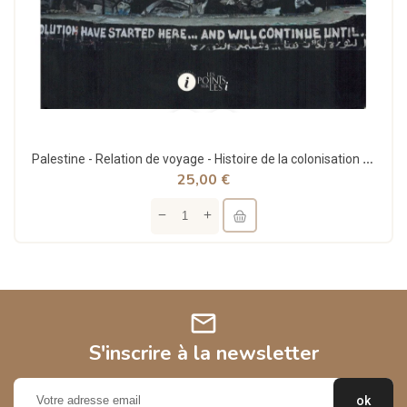
Palestine - Relation de voyage - Histoire de la colonisation - Questions, mythes et réalités -...
25,00 €
mail
S'inscrire à la newsletter