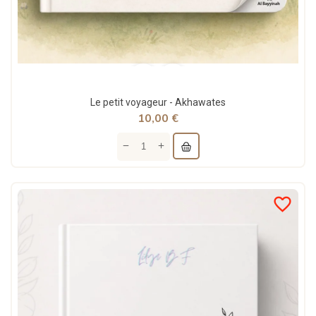
Le petit voyageur - Akhawates
10,00 €
favorite_border