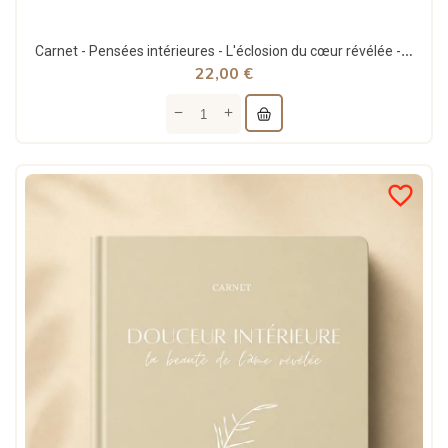
Carnet - Pensées intérieures - L'éclosion du cœur révélée - Akhawates
22,00 €
favorite_border