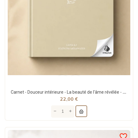
Carnet - Douceur intérieure - La beauté de l'âme révélée - Lilya B. - Akhawates
22,00 €
favorite_border