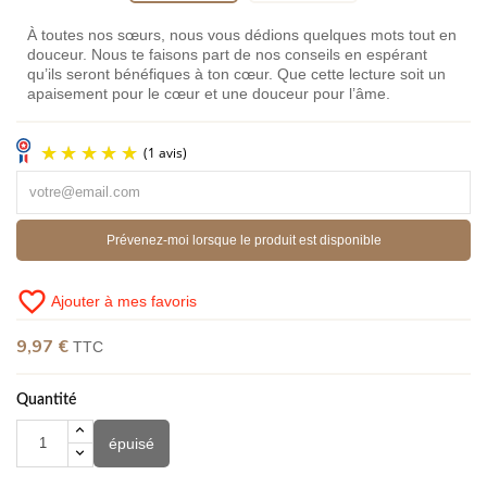
À toutes nos sœurs, nous vous dédions quelques mots tout en
douceur. Nous te faisons part de nos conseils en espérant
qu’ils seront bénéfiques à ton cœur. Que cette lecture soit un
apaisement pour le cœur et une douceur pour l’âme.
Prévenez-moi lorsque le produit est disponible
favorite_border
Ajouter à mes favoris
9,97 €
TTC
(1 avis)
Quantité
épuisé