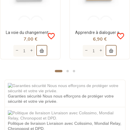
La voie du changement : développement personnel - Dr ‘Abd al-Karîm Bakkâr - al-Hadith
Apprendre à dialoguer au sein de la famille et du couple - Dr 'Abd al-Karîm Bakkâr - Al-Hadîth
favorite_border
favorite_border
7,00 €
6,90 €
Garanties sécurité Nous nous efforçons de protéger votre
sécurité et votre vie privée.
Politique de livraison Livraison avec Colissimo, Mondial Relay,
Chronopost et DPD.