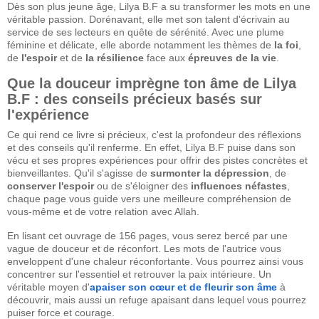
Dès son plus jeune âge, Lilya B.F a su transformer les mots en une
véritable passion. Dorénavant, elle met son talent d'écrivain au
service de ses lecteurs en quête de sérénité. Avec une plume
féminine et délicate, elle aborde notamment les thèmes de
la foi
,
de
l'espoir
et de
la résilience
face aux
épreuves de la vie
.
Que la douceur imprègne ton âme de Lilya
B.F : des conseils précieux basés sur
l'expérience
Ce qui rend ce livre si précieux, c'est la profondeur des réflexions
et des conseils qu'il renferme. En effet, Lilya B.F puise dans son
vécu et ses propres expériences pour offrir des pistes concrètes et
bienveillantes. Qu'il s'agisse de
surmonter la dépression
, de
conserver l'espoir
ou de s'éloigner des
influences néfastes
,
chaque page vous guide vers une meilleure compréhension de
vous-même et de votre relation avec Allah.
En lisant cet ouvrage de 156 pages, vous serez bercé par une
vague de douceur et de réconfort. Les mots de l'autrice vous
enveloppent d'une chaleur réconfortante. Vous pourrez ainsi vous
concentrer sur l'essentiel et retrouver la paix intérieure. Un
véritable moyen d'
apaiser son cœur et de fleurir son âme
à
découvrir, mais aussi un refuge apaisant dans lequel vous pourrez
puiser force et courage.