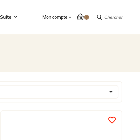
Suite
Mon compte
expand_more
Chercher
0

favorite_border