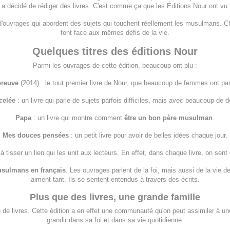
e a décidé de rédiger des livres. C'est comme ça que les Éditions Nour ont vu l
n d'ouvrages qui abordent des sujets qui touchent réellement les musulmans. C
font face aux mêmes défis de la vie.
Quelques titres des éditions Nour
Parmi les ouvrages de cette édition, beaucoup ont plu :
preuve
(2014) : le tout premier livre de Nour, que beaucoup de femmes ont par
celée
: un livre qui parle de sujets parfois difficiles, mais avec beaucoup de d
Papa
: un livre qui montre comment
être un bon père musulman
.
Mes douces pensées
: un petit livre pour avoir de belles idées chaque jour.
tisser un lien qui les unit aux lecteurs. En effet, dans chaque livre, on sent 
usulmans en français
. Les ouvrages parlent de la foi, mais aussi de la vie de
aiment tant. Ils se sentent entendus à travers des écrits.
Plus que des livres, une grande famille
 de livres. Cette édition a en effet une communauté qu'on peut assimiler à une
grandir dans sa foi et dans sa vie quotidienne.