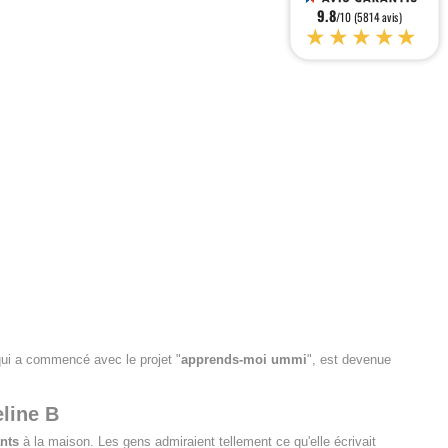
9.8
/10 (5814 avis)
★★★★★
 qui a commencé avec le projet "
apprends-moi ummi
", est devenue
eline B
nts
à la maison. Les gens admiraient tellement ce qu'elle écrivait