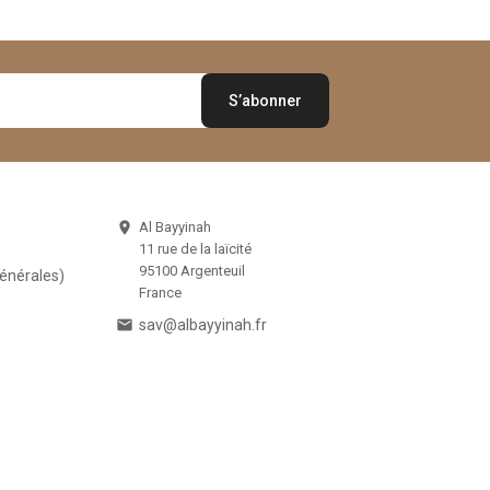
Al Bayyinah

11 rue de la laïcité
95100 Argenteuil
Générales)
France

sav@albayyinah.fr