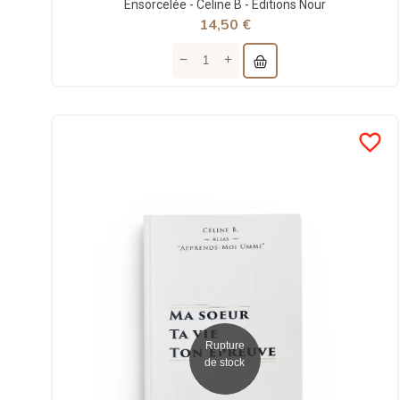
Ensorcelée - Celine B - Éditions Nour
14,50 €
favorite_border
Rupture
de stock