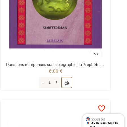
Questions et réponses sur la biographie du Prophète Mohammed - Khalil Temmar - Relais
6,00 €
favorite_border