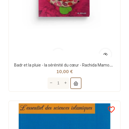
Badr et la pluie - la sérénité du cœur - Rachida Mamoune - Le Relais
10,00 €
favorite_border