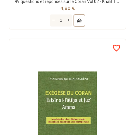
99 questions et réponses sur le Coran Vol 02 - Khalil Temmar - Le Relais
4,80 €
favorite_border