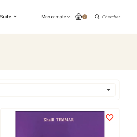
Suite
Mon compte
expand_more
Chercher
0

favorite_border