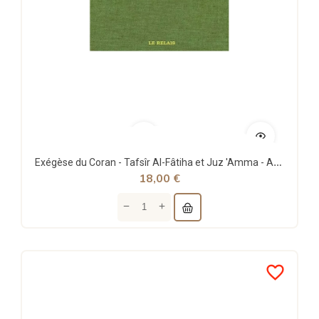
Exégèse du Coran - Tafsîr Al-Fâtiha et Juz 'Amma - Abdelmajiid Ihaddadene - Le Relais
18,00 €
favorite_border