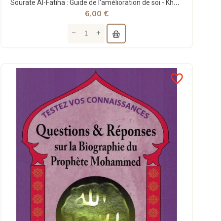
Sourate Al-Fatiha : Guide de l'amélioration de soi - Khalil Temmar - Le Relais
6,00 €
favorite_border