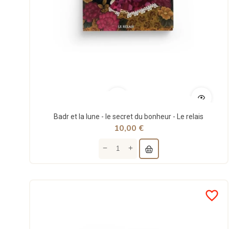
Badr et la lune - le secret du bonheur - Le relais
10,00 €
favorite_border