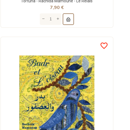
Tortuna - Rachida Mamoune - Le Relais
7,90 €
favorite_border