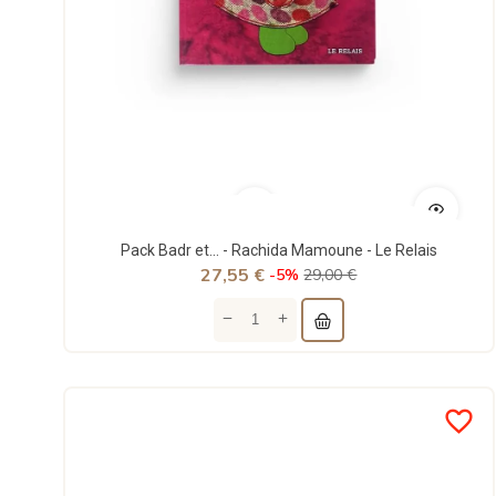
Pack Badr et... - Rachida Mamoune - Le Relais
27,55 €
-5%
29,00 €
favorite_border