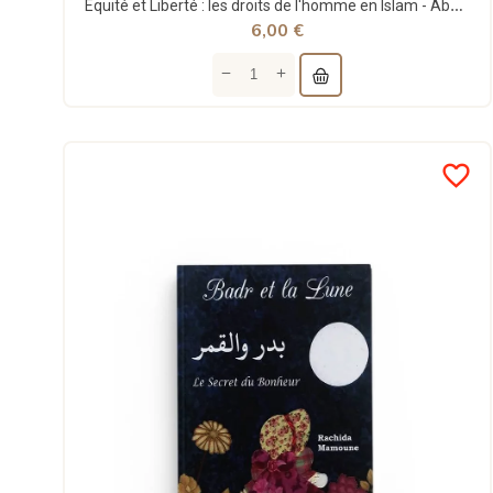
Equité et Liberté : les droits de l'homme en Islam - Abderrahmane El-Shiha - Le Relais
6,00 €
favorite_border